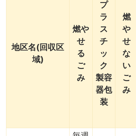
プ
ラ
燃
燃や
ス
や
せ
チ
せ
地区名(回収区
る
ッ
な
域)
ご
ク
い
み
製容
ご
器包
み
装
毎週