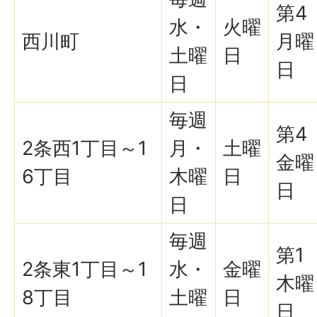
第4
水・
火曜
西川町
月曜
土曜
日
日
日
毎週
第4
2条西1丁目～1
月・
土曜
金曜
6丁目
木曜
日
日
日
毎週
第1
2条東1丁目～1
水・
金曜
木曜
8丁目
土曜
日
日