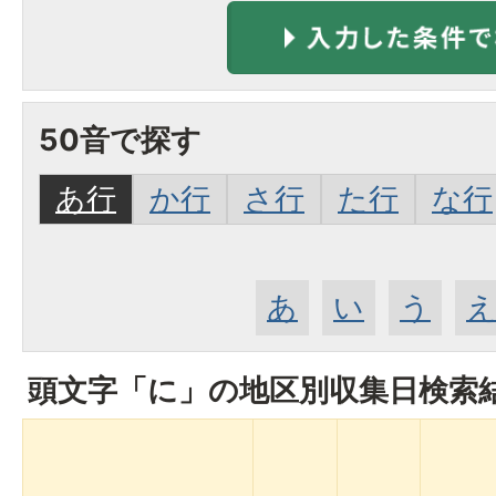
50音で探す
あ行
か行
さ行
た行
な行
あ
い
う
頭文字「
に
」の
地区別収集日検索