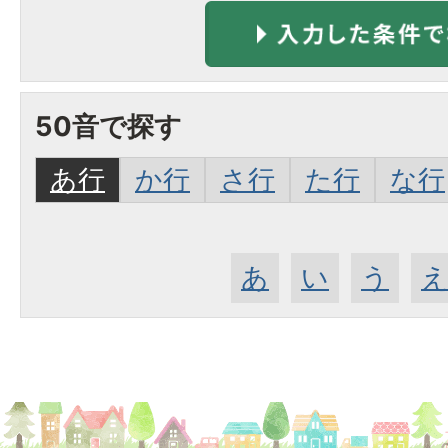
50音で探す
あ行
か行
さ行
た行
な行
あ
い
う