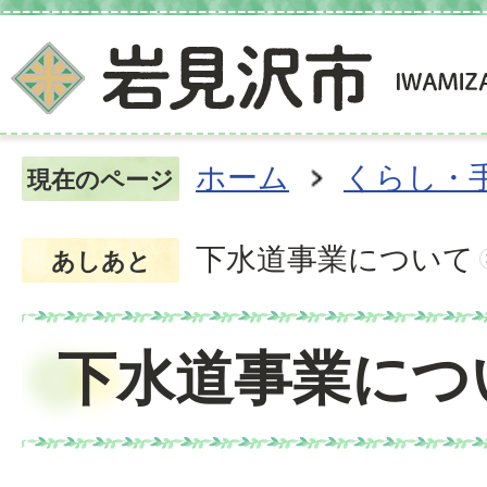
ホーム
くらし・
現在のページ
下水道事業について
あしあと
下水道事業につ