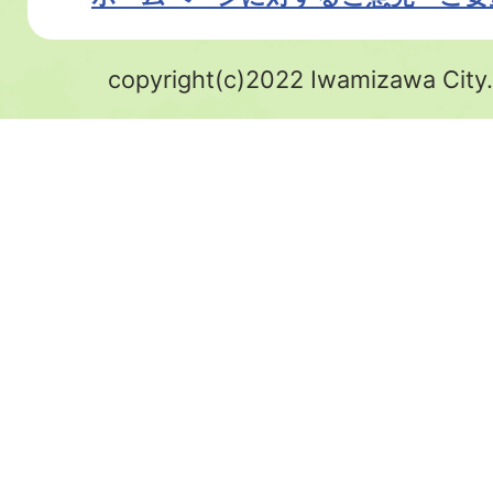
copyright(c)2022 Iwamizawa City.