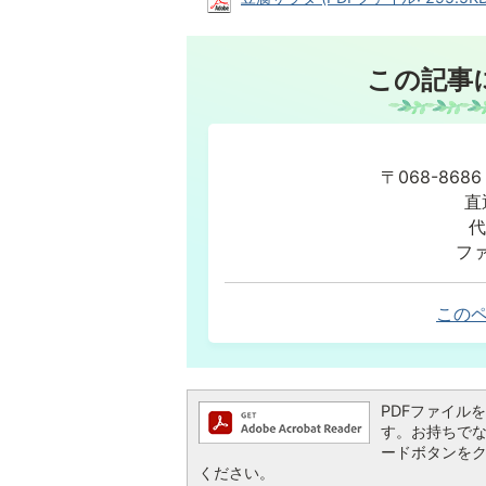
この記事
〒068-86
直
代
ファ
この
PDFファイルを閲
す。お持ちでない方
ードボタンを
ください。