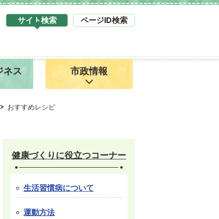
サイト検索
ページID検索
タ
ブ
サ
イ
ジネス
市政情報
ト
検
索
1
おすすめレシピ
健康づくりに役立つコーナー
生活習慣病について
運動方法