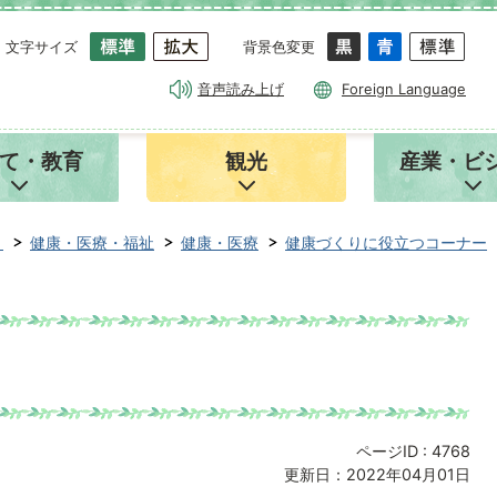
文字サイズ
背景色変更
音声読み上げ
Foreign Language
て・教育
観光
産業・ビ
き
健康・医療・福祉
健康・医療
健康づくりに役立つコーナー
ページID :
4768
更新日：2022年04月01日