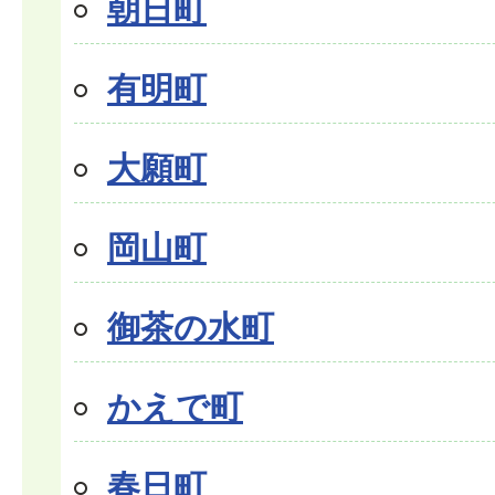
朝日町
有明町
大願町
岡山町
御茶の水町
かえで町
春日町