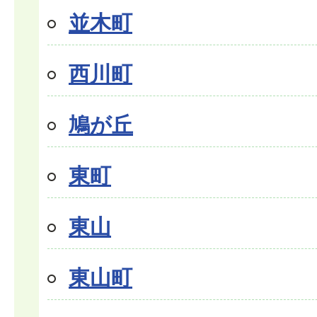
並木町
西川町
鳩が丘
東町
東山
東山町