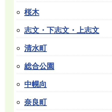
桜木
志文・下志文・上志文
清水町
総合公園
中幌向
奈良町