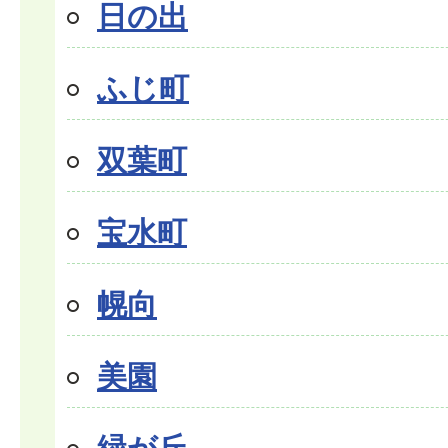
日の出
ふじ町
双葉町
宝水町
幌向
美園
緑が丘