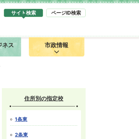
サイト検索
ページID検索
タ
ブ
サ
イ
ジネス
市政情報
ト
検
索
1
町
住所別の指定校
1条東
2条東