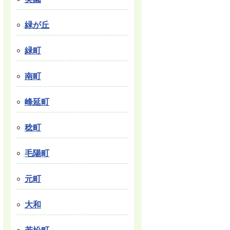
緑が丘
緑町
南町
峰延町
稔町
毛陽町
元町
大和