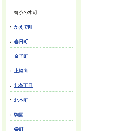
御茶の水町
かえで町
春日町
金子町
上幌向
北条丁目
北本町
駒園
栄町