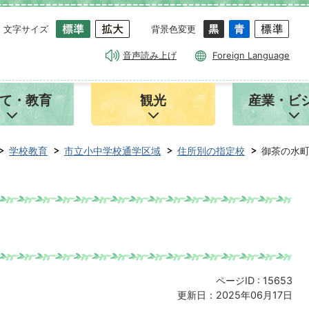
文字サイズ
背景色変更
音声読み上げ
Foreign Language
て・教育
観光
産業・ビ
学校教育
市立小中学校通学区域
住所別の指定校
御茶の水
ページID :
15653
更新日：2025年06月17日