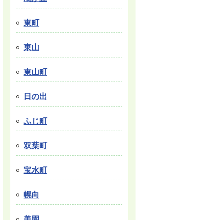
東町
東山
東山町
日の出
ふじ町
双葉町
宝水町
幌向
美園