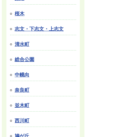
桜木
志文・下志文・上志文
清水町
総合公園
中幌向
奈良町
並木町
西川町
鳩が丘