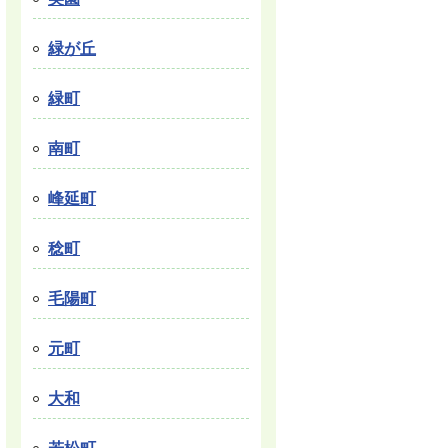
緑が丘
緑町
南町
峰延町
稔町
毛陽町
元町
大和