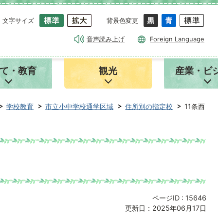
文字サイズ
背景色変更
音声読み上げ
Foreign Language
て・教育
観光
産業・ビ
学校教育
市立小中学校通学区域
住所別の指定校
11条西
ページID :
15646
更新日：2025年06月17日