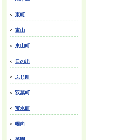
東町
東山
東山町
日の出
ふじ町
双葉町
宝水町
幌向
美園