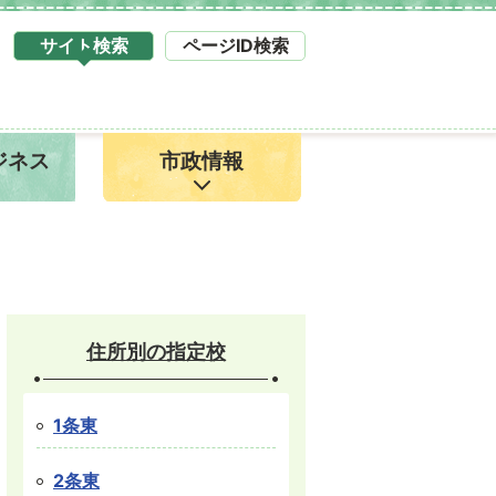
サイト検索
ページID検索
タ
ブ
サ
イ
ジネス
市政情報
ト
検
索
1
住所別の指定校
1条東
2条東