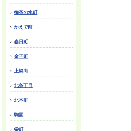
御茶の水町
かえで町
春日町
金子町
上幌向
北条丁目
北本町
駒園
栄町