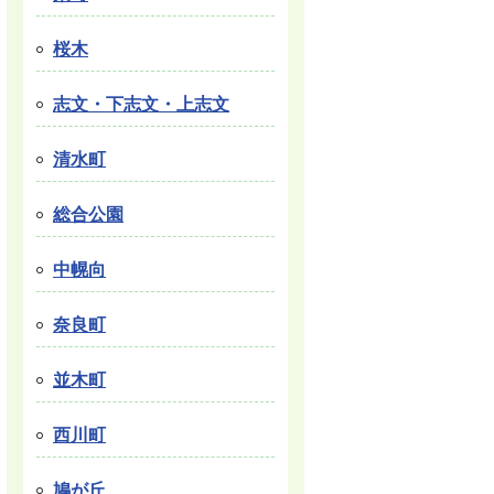
桜木
志文・下志文・上志文
清水町
総合公園
中幌向
奈良町
並木町
西川町
鳩が丘