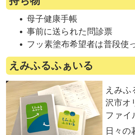
持ち物
母子健康手帳
事前に送られた問診票
フッ素塗布希望者は普段使
えみふるふぁいる
えみふ
沢市オ
ファイ
日々の