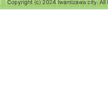
Copyright (c) 2024 Iwamizawa city. All