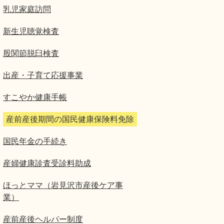
乳児家庭訪問
新生児聴覚検査
股関節脱臼検査
出産・子育て応援事業
すこやか健康手帳
産前産後期間の国民健康保険料免除
国民年金の手続き
産婦健康診査受診料助成
ほっとママ（岩見沢市産後ケア事
業）
産前産後ヘルパー制度