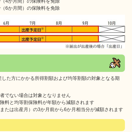
で（4か月間）の保険料を免除
で（6か月間）の保険料を免除
産した方にかかる所得割額および均等割額の対象となる期
入者でない場合は対象となりません
保険料と均等割保険料が年額から減額されます
または出産月）の3か月前から6か月相当分が減額されます