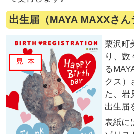
出生届（MAYA MAXXさ
栗沢町
り、数
るMAY
クス）
た、岩
出生届
表紙に