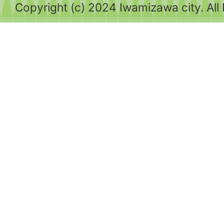
Copyright (c) 2024 Iwamizawa city. All