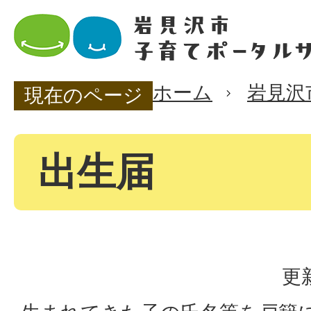
ホーム
岩見沢
現在のページ
出生届
更