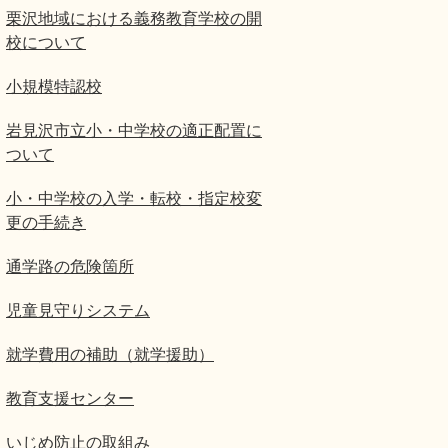
栗沢地域における義務教育学校の開
校について
小規模特認校
岩見沢市立小・中学校の適正配置に
ついて
小・中学校の入学・転校・指定校変
更の手続き
通学路の危険箇所
児童見守りシステム
就学費用の補助（就学援助）
教育支援センター
いじめ防止の取組み