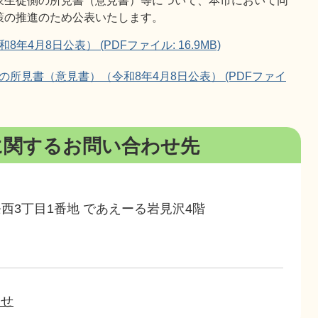
象生徒側の所見書（意見書）等について、本市において同
策の推進のため公表いたします。
4月8日公表） (PDFファイル: 16.9MB)
所見書（意見書）（令和8年4月8日公表） (PDFファイ
に関するお問い合わせ先
4条西3丁目1番地 であえーる岩見沢4階
わせ