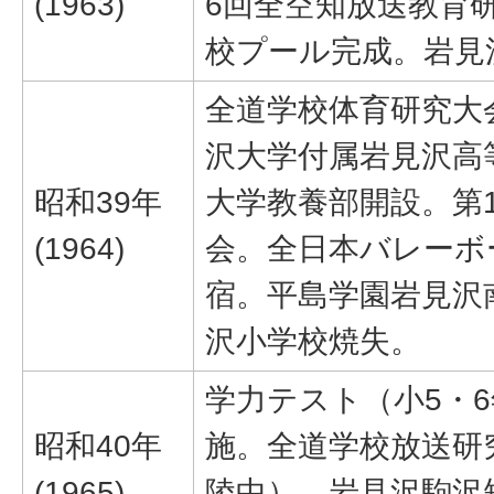
(1963)
6回全空知放送教育
校プール完成。岩見
全道学校体育研究大
沢大学付属岩見沢高
昭和39年
大学教養部開設。第
(1964)
会。全日本バレーボ
宿。平島学園岩見沢
沢小学校焼失。
学力テスト（小5・6
昭和40年
施。全道学校放送研究
(1965)
陵中）。岩見沢駒沢