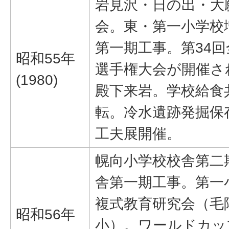
岩見沢・日の出・大
会。東・第一小学校
第一期工事。第34
昭和55年
選手権大会が開催さ
(1980)
殿下来岩。学校給食
転。冷水遺跡発掘保
工夫展開催。
幌向小学校校舎第二
舎第一期工事。第一
複式教育研究会（毛
昭和56年
小）。ワールドカッ