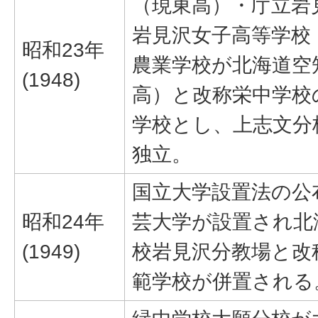
（現東高）・庁立岩
岩見沢女子高等学校
昭和23年
農業学校が北海道空
(1948)
高）と改称栄中学校
学校とし、上志文分
独立。
国立大学設置法の公
昭和24年
芸大学が設置され北
(1949)
校岩見沢分教場と改
範学校が併置される