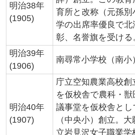
明治38年
育所と改称（元孫別
(1905)
学の出席率優良で北
彰、名誉旗を受ける
明治39年
南尋常小学校（南小
(1906)
庁立空知農業高校創
を仮校舎で農科・獣
明治40年
議事堂を仮校舎とし
(1907)
（中央小）創立。大
立岩見沢女子職業学