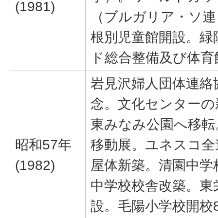
(1981)
（ブルガリア・ソ連
根別児童館開設。緑
ド総合整備及び体育
岩見沢婦人団体連絡
念。文化センターの新
東みなみ公園へ移転
昭和57年
移動展。ユネスコ全
(1982)
屋体新築。清園中学
中学校校舎改築。東
設。毛陽小学校開校