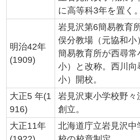
に高等科3年を置く
岩見沢第6簡易教育
俣分教場（元協和小
明治42年
簡易教育所が西尋常
(1909)
小）と改称。西川向
小）開校。
大正5 年(1
岩見沢東小学校野々
916)
創立。
大正11年
北海道庁立岩見沢中
(1922)
校の校章制定。