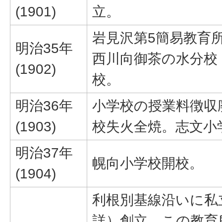
(1901)
立。
岩見沢第5簡易教育
明治35年
西川向御茶の水分校
(1902)
校。
明治36年
小学校の授業料徴収
(1903)
校失火全焼。志文小
明治37年
幌向小学校開校。
(1904)
利根別基線沿いに私
詳）創立。この教育