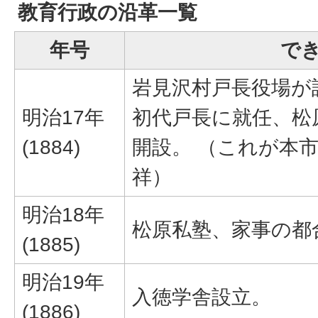
教育行政の沿革一覧
年号
で
岩見沢村戸長役場が
明治17年
初代戸長に就任、松
(1884)
開設。 （これが本
祥）
明治18年
松原私塾、家事の都
(1885)
明治19年
入徳学舎設立。
(1886)