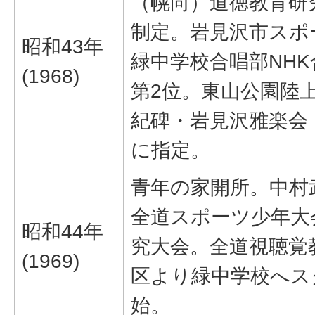
（幌向）道徳教育研
制定。岩見沢市スポ
昭和43年
緑中学校合唱部NH
(1968)
第2位。東山公園陸
紀碑・岩見沢雅楽会
に指定。
青年の家開所。中村
全道スポーツ少年大
昭和44年
究大会。全道視聴覚
(1969)
区より緑中学校へス
始。