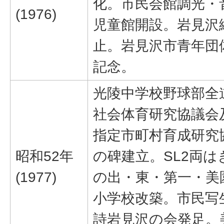
化。市民会館調光・
(1976)
児童館開設。岩見沢
止。岩見沢市青年団
記念。
光陵中学校野球部全
社会体育研究協議会
指定市町村育成研究
昭和52年
の碑建立。SL2両
(1977)
の出・東・第一・美
小学校改築。市民写
詩岩見沢の会発足。