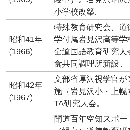
小学校改築。
特殊教育研究会。道
昭和41年
学付属岩見沢高等学
(1966)
全道国語教育研究大
食共同調理所新設。
文部省厚沢視学官が
昭和42年
施（岩見沢小・上幌
(1967)
TA研究大会。
開道百年空知スポー