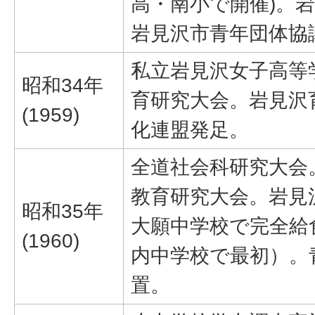
高・南小で開催)。
岩見沢市青年団体協
私立岩見沢女子高等
昭和34年
育研究大会。岩見沢
(1959)
化連盟発足。
全道社会科研究大会
教育研究大会。岩見
昭和35年
大願中学校で完全給
(1960)
内中学校で最初）。
置。