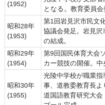
(1952)
となる。教育委員会
第1回岩見沢市民文
昭和28年
協議会発足。岩見沢
(1953)
の結成。
昭和29年
第9回国民体育大会
(1954)
カー競技の開催。中
光陵中学校が職業指
昭和30年
事、道教委教育長よ
(1955)
道国語教育研究大会