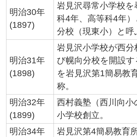
岩見沢尋常小学校を
明治30年
科4年、高等科4年
(1897)
分校（現東小）と呼
岩見沢小学校が西分
明治31年
び幌向分校を開設す
(1898)
を岩見沢第1簡易教
称。
明治32年
西村義塾（西川向小
(1899)
小学校創立。
明治34年
岩見沢第4簡易教育