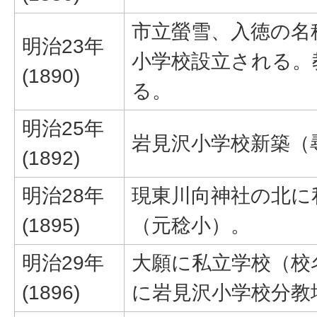
市立螢雪、入徳の名
明治23年
小学校設立される。
(1890)
る。
明治25年
岩見沢小学校新築（
(1892)
明治28年
現東川向神社の北に
(1895)
（元稔小）。
明治29年
大願に私立学校（校
(1896)
に岩見沢小学校分教