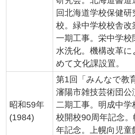
研究会。北海道書道
回北海道学校保健研
校。緑中学校校舎改
一期工事。栄中学校
水洗化。機構改革に
めて文化課設置。
第1回「みんなで教
瀋陽市雑技芸術団公
昭和59年
二期工事。明成中学
(1984)
校開校90周年記念。
年記念。上幌向児童