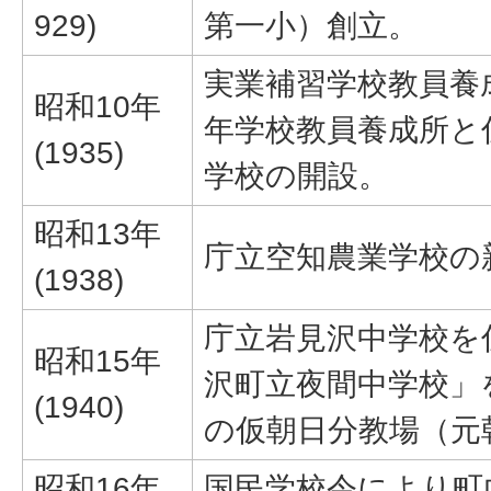
929)
第一小）創立。
実業補習学校教員養
昭和10年
年学校教員養成所と
(1935)
学校の開設。
昭和13年
庁立空知農業学校の
(1938)
庁立岩見沢中学校を
昭和15年
沢町立夜間中学校」
(1940)
の仮朝日分教場（元
昭和16年
国民学校令により町