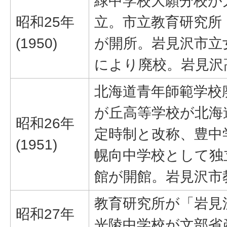
緑中学校大願分校が
昭和25年
立。市立教育研究所
(1950)
が開所。岩見沢市立
により廃校。岩見沢
北海道青年師範学校
が丘高等学校が北海
昭和26年
定時制と改称、豊中
(1951)
幌向中学校として独
館が開館。岩見沢市
教育研究所が「岩見
昭和27年
光陵中学校が文部省