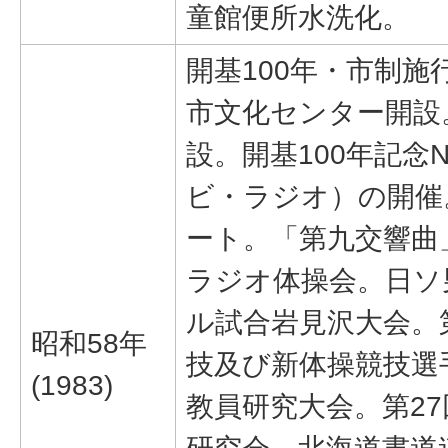
童館便所水洗化。
開基100年・市制施
市文化センター開設
設。開基100年記念
ビ・ラジオ）の開催
ート。「第九交響曲
ラジオ体操会。日ソ
ル試合岩見沢大会。
昭和58年
技及び新体操競技選
(1983)
教員研究大会。第2