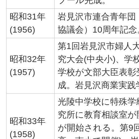
プール完成。
昭和31年
岩見沢市連合青年団
(1956)
協議会）10周年記念
第1回岩見沢市婦人
昭和32年
究大会(中央小)、学
(1957)
学校が文部大臣表彰
成。岩見沢商業実践
光陵中学校に特殊学
究所に教育相談室が
昭和33年
が開始される。第9
(1958)