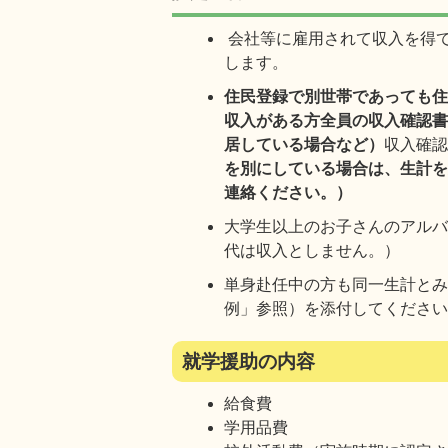
会社等に雇用されて収入を得
します。
住民登録で別世帯であっても
収入がある方全員の収入確認
居している場合など）
収入確
を別にしている場合は、生計
連絡ください。）
大学生以上のお子さんのアル
代は収入としません。）
単身赴任中の方も同一生計と
例」参照）を添付してくださ
就学援助の内容
給食費
学用品費