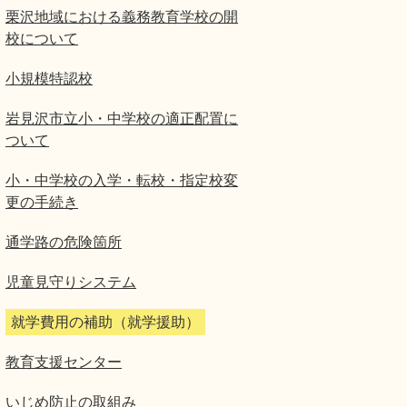
栗沢地域における義務教育学校の開
校について
小規模特認校
岩見沢市立小・中学校の適正配置に
ついて
小・中学校の入学・転校・指定校変
更の手続き
通学路の危険箇所
児童見守りシステム
就学費用の補助（就学援助）
教育支援センター
いじめ防止の取組み