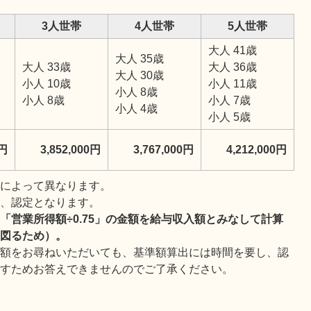
3人世帯
4人世帯
5人世帯
大人 41歳
大人 35歳
大人 33歳
大人 36歳
大人 30歳
小人 10歳
小人 11歳
小人 8歳
小人 8歳
小人 7歳
小人 4歳
小人 5歳
0円
3,852,000円
3,767,000円
4,212,000円
齢によって異なります。
合、認定となります。
「営業所得額÷0.75」の金額を給与収入額とみなして計算
を図るため）。
準額をお尋ねいただいても、基準額算出には時間を要し、認
たすためお答えできませんのでご了承ください。