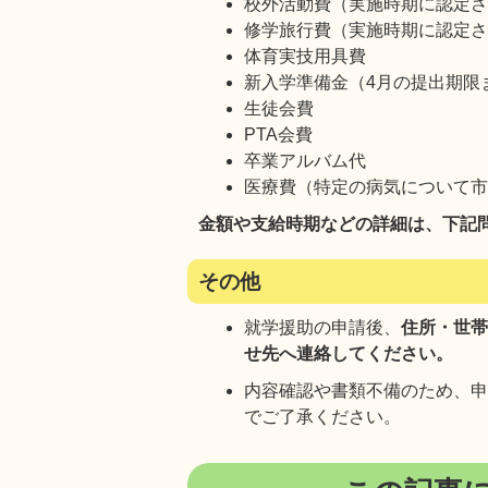
校外活動費（実施時期に認定
修学旅行費（実施時期に認定
体育実技用具費
新入学準備金（4月の提出期限
生徒会費
PTA会費
卒業アルバム代
医療費（特定の病気について
金額や支給時期などの詳細は、下記
その他
就学援助の申請後、
住所・世
せ先へ連絡してください。
内容確認や書類不備のため、
でご了承ください。