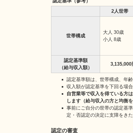
認定基準（参考）
2人世帯
大人 30歳
世帯構成
小人 8歳
認定基準額
3,135,00
（給与収入額）
認定基準額は、世帯構成、年
収入額が認定基準を下回る場
自営業等で収入を得ている方は
します（給与収入の方と均衡
事前にご自分の世帯の認定基
定・否認定の決定に支障をき
認定の審査