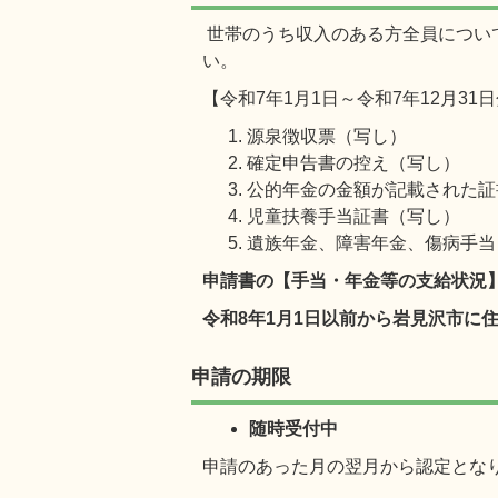
世帯のうち収入のある方全員につい
い。
【令和7年1月1日～令和7年12月31
源泉徴収票（写し）
確定申告書の控え（写し）
公的年金の金額が記載された証
児童扶養手当証書（写し）
遺族年金、障害年金、傷病手当
申請
書の【手当・年金等の支給状況
令和8年1月1日以前から岩見沢市に
申請の期限
随時受付中
申請のあった月の翌月から認定とな