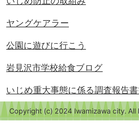
いじめ防止の取組み
ヤングケアラー
公園に遊びに行こう
岩見沢市学校給食ブログ
いじめ重大事態に係る調査報告書
Copyright (c) 2024 Iwamizawa city. All