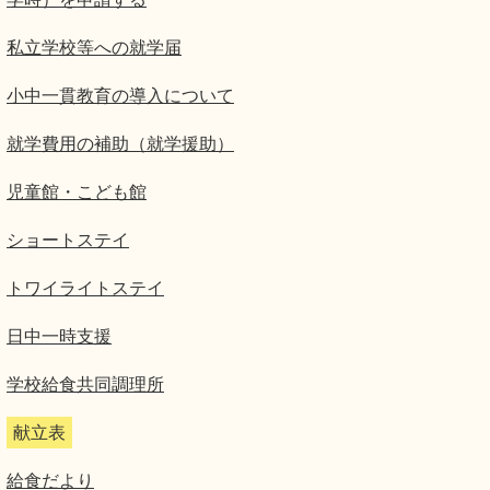
私立学校等への就学届
小中一貫教育の導入について
就学費用の補助（就学援助）
児童館・こども館
ショートステイ
トワイライトステイ
日中一時支援
学校給食共同調理所
献立表
給食だより