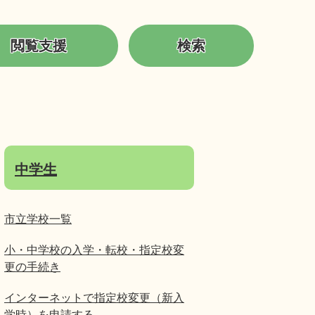
閲覧支援
検索
中学生
市立学校一覧
小・中学校の入学・転校・指定校変
更の手続き
インターネットで指定校変更（新入
学時）を申請する