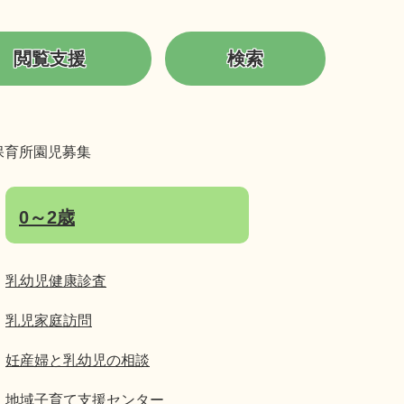
閲覧支援
検索
保育所園児募集
0～2歳
乳幼児健康診査
乳児家庭訪問
妊産婦と乳幼児の相談
地域子育て支援センター