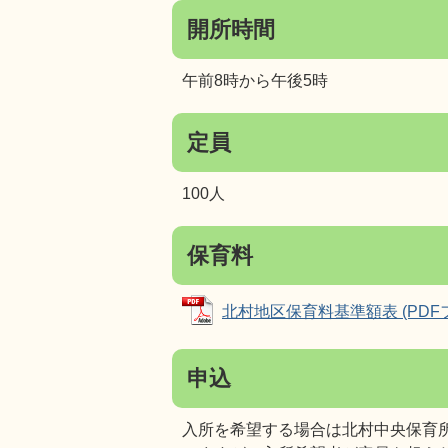
開所時間
午前8時から午後5時
定員
100人
保育料
北村地区保育料基準額表 (PDFファ
申込
入所を希望する場合は北村中央保育