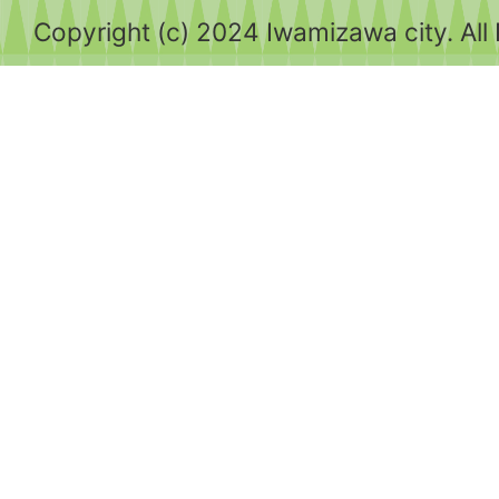
Copyright (c) 2024 Iwamizawa city. All