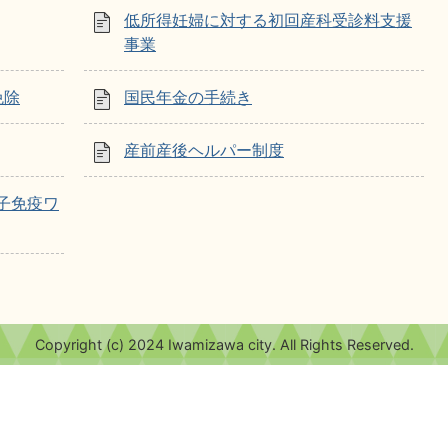
低所得妊婦に対する初回産科受診料支援
事業
免除
国民年金の手続き
産前産後ヘルパー制度
子免疫ワ
Copyright (c) 2024 Iwamizawa city. All Rights Reserved.