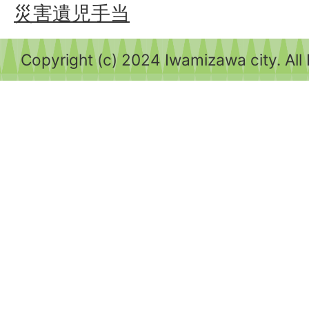
災害遺児手当
Copyright (c) 2024 Iwamizawa city. All