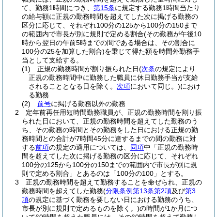
て、勤務1時間につき、
第15条
に規定する勤務1時間当たり
の給与額に正規の勤務時間を超えてした次に掲げる勤務の
区分に応じて、それぞれ100分の125から100分の150まで
の範囲内で市長が別に規則で定める割合
(その勤務が午後10
時から翌日の午前5時までの間である場合は、その割合に
100分の25を加算した割合)
を乗じて得た額を時間外勤務手
当として支給する。
(1)
正規の勤務時間が割り振られた日
(
次条
の規定により
正規の勤務時間中に勤務した職員に休日勤務手当が支給
されることとなる日を除く。
次項
において同じ。)
におけ
る勤務
(2)
前号
に掲げる勤務以外の勤務
2
定年前再任用短時間勤務職員が、正規の勤務時間を割り振
られた日において、正規の勤務時間を超えてした勤務のう
ち、その勤務の時間とその勤務をした日における正規の勤
務時間との合計が7時間45分に達するまでの間の勤務に対
する
前項
の規定の適用については、
同項
中「正規の勤務時
間を超えてした次に掲げる勤務の区分に応じて、それぞれ
100分の125から100分の150までの範囲内で市長が別に規
則で定める割合」とあるのは「100分の100」とする。
3
正規の勤務時間を超えて勤務することを命ぜられ、正規の
勤務時間を超えてした勤務
(
分限条例第13条第2項
及び
第3
項
の規定に基づく勤務を要しない日における勤務のうち、
市長が別に規則で定めるものを除く。)
の時間が1か月につ