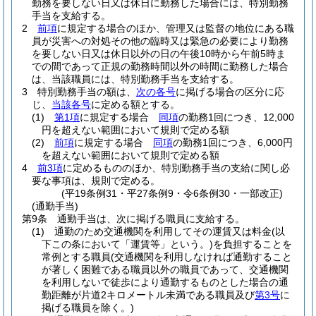
勤務を要しない日又は休日に勤務した場合には、特別勤務
手当を支給する。
2
前項
に規定する場合のほか、管理又は監督の地位にある職
員が災害への対処その他の臨時又は緊急の必要により勤務
を要しない日又は休日以外の日の午後10時から午前5時ま
での間であって正規の勤務時間以外の時間に勤務した場合
は、当該職員には、特別勤務手当を支給する。
3
特別勤務手当の額は、
次の各号
に掲げる場合の区分に応
じ、
当該各号
に定める額とする。
(1)
第1項
に規定する場合
同項
の勤務1回につき、12,000
円を超えない範囲において規則で定める額
(2)
前項
に規定する場合
同項
の勤務1回につき、6,000円
を超えない範囲において規則で定める額
4
前3項
に定めるもののほか、特別勤務手当の支給に関し必
要な事項は、規則で定める。
(平19条例31・平27条例9・令6条例30・一部改正)
(通勤手当)
第9条
通勤手当は、次に掲げる職員に支給する。
(1)
通勤のため交通機関を利用してその運賃又は料金
(以
下この条において「運賃等」という。)
を負担することを
常例とする職員
(交通機関を利用しなければ通勤すること
が著しく困難である職員以外の職員であって、交通機関
を利用しないで徒歩により通勤するものとした場合の通
勤距離が片道2キロメートル未満である職員及び
第3号
に
掲げる職員を除く。)