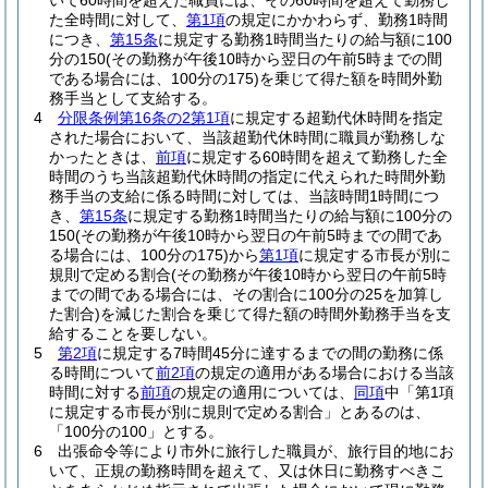
いて60時間を超えた職員には、その60時間を超えて勤務し
た全時間に対して、
第1項
の規定にかかわらず、勤務1時間
につき、
第15条
に規定する勤務1時間当たりの給与額に100
分の150
(その勤務が午後10時から翌日の午前5時までの間
である場合には、100分の175)
を乗じて得た額を時間外勤
務手当として支給する。
4
分限条例第16条の2第1項
に規定する超勤代休時間を指定
された場合において、当該超勤代休時間に職員が勤務しな
かったときは、
前項
に規定する60時間を超えて勤務した全
時間のうち当該超勤代休時間の指定に代えられた時間外勤
務手当の支給に係る時間に対しては、当該時間1時間につ
き、
第15条
に規定する勤務1時間当たりの給与額に100分の
150
(その勤務が午後10時から翌日の午前5時までの間であ
る場合には、100分の175)
から
第1項
に規定する市長が別に
規則で定める割合
(その勤務が午後10時から翌日の午前5時
までの間である場合には、その割合に100分の25を加算し
た割合)
を減じた割合を乗じて得た額の時間外勤務手当を支
給することを要しない。
5
第2項
に規定する7時間45分に達するまでの間の勤務に係
る時間について
前2項
の規定の適用がある場合における当該
時間に対する
前項
の規定の適用については、
同項
中「第1項
に規定する市長が別に規則で定める割合」とあるのは、
「100分の100」とする。
6
出張命令等により市外に旅行した職員が、旅行目的地にお
いて、正規の勤務時間を超えて、又は休日に勤務すべきこ