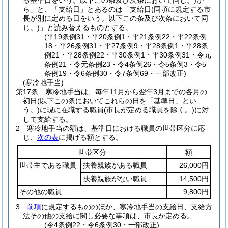
る基準日をいう。以下この条及び次条において同じ。)
か
ら」と、「支給日」とあるのは「支給日
(同項に規定する市
長が別に定める日をいう。以下この条及び次条において同
じ。)
」と読み替えるものとする。
(平19条例31・平20条例1・平21条例22・平22条例
18・平26条例31・平27条例9・平28条例1・平28条
例21・平28条例22・平30条例1・平30条例31・令元
条例21・令元条例23・令4条例26・令5条例3・令5
条例19・令6条例30・令7条例69・一部改正)
(寒冷地手当)
第17条
寒冷地手当は、毎年11月から翌年3月までの各月の
初日
(以下この条においてこれらの日を「基準日」とい
う。)
に現に在職する職員
(市長が定める職員を除く。)
に対
して支給する。
2
寒冷地手当の額は、基準日における職員の世帯区分に応
じ、
次の表
に掲げる額とする。
世帯区分
額
世帯主である職員
扶養親族がある職員
26,000円
扶養親族がない職員
14,500円
その他の職員
9,800円
3
前項
に規定するもののほか、寒冷地手当の支給日、支給方
法その他の支給に関し必要な事項は、市長が定める。
(令4条例22・令6条例30・一部改正)