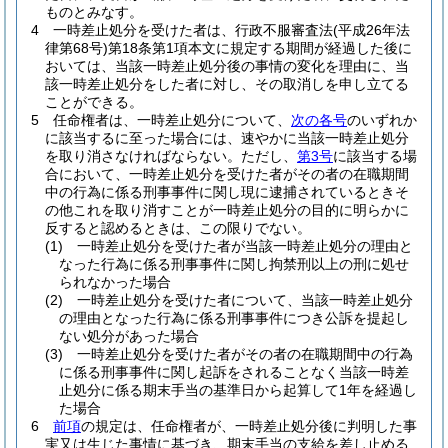
ものとみなす。
4
一時差止処分を受けた者は、行政不服審査法
(平成26年法
律第68号)
第18条第1項本文に規定する期間が経過した後に
おいては、当該一時差止処分後の事情の変化を理由に、当
該一時差止処分をした者に対し、その取消しを申し立てる
ことができる。
5
任命権者は、一時差止処分について、
次の各号
のいずれか
に該当するに至った場合には、速やかに当該一時差止処分
を取り消さなければならない。
ただし、
第3号
に該当する場
合において、一時差止処分を受けた者がその者の在職期間
中の行為に係る刑事事件に関し現に逮捕されているときそ
の他これを取り消すことが一時差止処分の目的に明らかに
反すると認めるときは、この限りでない。
(1)
一時差止処分を受けた者が当該一時差止処分の理由と
なった行為に係る刑事事件に関し拘禁刑以上の刑に処せ
られなかった場合
(2)
一時差止処分を受けた者について、当該一時差止処分
の理由となった行為に係る刑事事件につき公訴を提起し
ない処分があった場合
(3)
一時差止処分を受けた者がその者の在職期間中の行為
に係る刑事事件に関し起訴をされることなく当該一時差
止処分に係る期末手当の基準日から起算して1年を経過し
た場合
6
前項
の規定は、任命権者が、一時差止処分後に判明した事
実又は生じた事情に基づき、期末手当の支給を差し止める