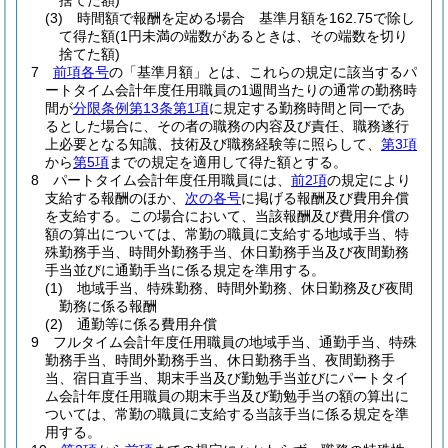
捨てた額)
(3)
時間額で報酬を定める場合 基準月額を162.75で除し
て得た額
(1円未満の端数があるときは、その端数を切り
捨てた額)
7
前項各号
の「基準月額」とは、これらの規定に該当するパ
ートタイム会計年度任用職員の1週間当たりの通常の勤務時
間が
分限条例第13条第1項
に規定する勤務時間と同一であ
るとした場合に、その者の職務の内容及び責任、職務遂行
上必要となる知識、技術及び職務経験等に照らして、
第3項
から
第5項
までの規定を適用して得た額とする。
8
パートタイム会計年度任用職員には、
前2項
の規定により
支給する報酬のほか、
次の各号
に掲げる報酬及び費用弁償
を支給する。
この場合において、当該報酬及び費用弁償の
額の算出については、常勤の職員に支給する地域手当、特
殊勤務手当、時間外勤務手当、休日勤務手当及び夜間勤務
手当並びに通勤手当に係る規定を準用する。
(1)
地域手当、特殊勤務、時間外勤務、休日勤務及び夜間
勤務に係る報酬
(2)
通勤等に係る費用弁償
9
フルタイム会計年度任用職員の地域手当、通勤手当、特殊
勤務手当、時間外勤務手当、休日勤務手当、夜間勤務手
当、宿日直手当、期末手当及び勤勉手当並びにパートタイ
ム会計年度任用職員の期末手当及び勤勉手当の額の算出に
ついては、常勤の職員に支給する当該手当に係る規定を準
用する。