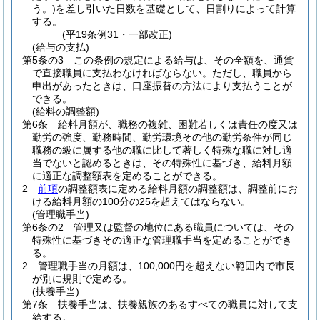
う。)
を差し引いた日数を基礎として、日割りによって計算
する。
(平19条例31・一部改正)
(給与の支払)
第5条の3
この条例の規定による給与は、その全額を、通貨
で直接職員に支払わなければならない。
ただし、職員から
申出があったときは、口座振替の方法により支払うことが
できる。
(給料の調整額)
第6条
給料月額が、職務の複雑、困難若しくは責任の度又は
勤労の強度、勤務時間、勤労環境その他の勤労条件が同じ
職務の級に属する他の職に比して著しく特殊な職に対し適
当でないと認めるときは、その特殊性に基づき、給料月額
に適正な調整額表を定めることができる。
2
前項
の調整額表に定める給料月額の調整額は、調整前にお
ける給料月額の100分の25を超えてはならない。
(管理職手当)
第6条の2
管理又は監督の地位にある職員については、その
特殊性に基づきその適正な管理職手当を定めることができ
る。
2
管理職手当の月額は、100,000円を超えない範囲内で市長
が別に規則で定める。
(扶養手当)
第7条
扶養手当は、扶養親族のあるすべての職員に対して支
給する。