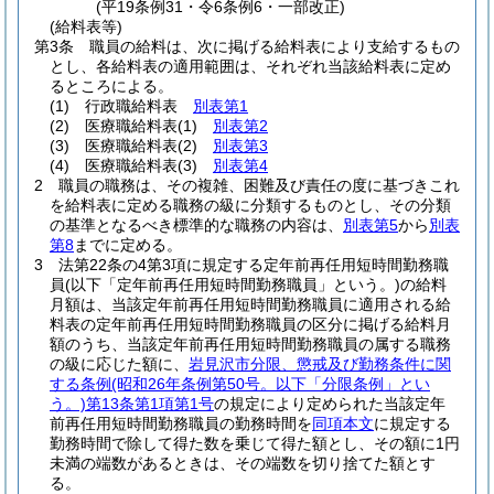
(平19条例31・令6条例6・一部改正)
(給料表等)
第3条
職員の給料は、次に掲げる給料表により支給するもの
とし、各給料表の適用範囲は、それぞれ当該給料表に定め
るところによる。
(1)
行政職給料表
別表第1
(2)
医療職給料表
(1)
別表第2
(3)
医療職給料表
(2)
別表第3
(4)
医療職給料表
(3)
別表第4
2
職員の職務は、その複雑、困難及び責任の度に基づきこれ
を給料表に定める職務の級に分類するものとし、その分類
の基準となるべき標準的な職務の内容は、
別表第5
から
別表
第8
までに定める。
3
法第22条の4第3項に規定する定年前再任用短時間勤務職
員
(以下「定年前再任用短時間勤務職員」という。)
の給料
月額は、当該定年前再任用短時間勤務職員に適用される給
料表の定年前再任用短時間勤務職員の区分に掲げる給料月
額のうち、当該定年前再任用短時間勤務職員の属する職務
の級に応じた額に、
岩見沢市分限、懲戒及び勤務条件に関
する条例
(昭和26年条例第50号。以下「分限条例」とい
う。)
第13条第1項第1号
の規定により定められた当該定年
前再任用短時間勤務職員の勤務時間を
同項本文
に規定する
勤務時間で除して得た数を乗じて得た額とし、その額に1円
未満の端数があるときは、その端数を切り捨てた額とす
る。