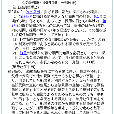
令7条例69・令8条例5・一部改正)
(初任給調整手当)
第9条の2
次の各号
に掲げる職に新たに採用された職員に
は、
当該各号
に掲げる額を超えない範囲内の額を、
第1号
に
掲げる職に係るものにあっては、採用の日から5年以内、
第
2号
に掲げる職に係るものにあっては、採用の日から3年以
内の期間、採用の日から1年を経過するごとに、その額を減
じて初任給調整手当として支給する。
(1)
科学技術に関する専門的知識を必要とし、かつ、欠員
の補充が困難であると認められる職で市長が定めるも
の 月額 2,500円
(2)
前号
の職以外の職で専門的知識を必要とし、かつ、採
用による欠員の補充について、特別の事情があると認め
られるもので、市長が定めるもの 月額 1,000円
(単身赴任手当)
第9条の3
勤務箇所を異にする異動に伴い、住居を移転し、
父母の疾病その他の規則で定めるやむを得ない事情によ
り、同居していた配偶者と別居することとなった職員で、
当該異動の直前の住居から当該異動の直後に在勤する勤務
箇所に通勤することが通勤距離等を考慮して規則で定める
基準に照らして困難であると認められるもののうち、単身
で生活することを常況とする職員には、単身赴任手当を支
給する。
ただし、配偶者の住居から在勤する勤務箇所に通
勤することが、通勤距離等を考慮して規則で定める基準に
照して困難であると認められない場合は、この限りでな