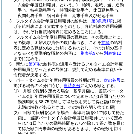
ム会計年度任用職員」という。)
給料、地域手当、通勤
手当、特殊勤務手当、時間外勤務手当、休日勤務手当、
夜間勤務手当、宿日直手当、期末手当及び勤勉手当
3
フルタイム会計年度任用職員の給料は、
第3条第1項
に掲
げる給料表により支給するものとし、各給料表の適用範囲
は、それぞれ当該給料表に定めるところによる。
4
フルタイム会計年度任用職員の職務は、その職種ごとに、
その複雑、困難及び責任の度に基づき、これを
前項
の給料
表に定める職務の級に分類するものとし、その分類の基準
となるべき標準的な職務の内容は、
別表第9
から
別表第12
までに定める。
5
新たに
第3項
の給料表の適用を受けるフルタイム会計年度
任用職員となった者の号俸は、規則で定める基準に従い任
命権者が決定する。
6
パートタイム会計年度任用職員の報酬の額は、
次の各号
に
掲げる場合の区分に応じ、
当該各号
に定める額とする。
(1)
月額で報酬を定める場合 基準月額に、当該パートタ
イム会計年度任用職員について定められた1週間当たりの
勤務時間を38.75で除して得た数を乗じて得た額
(100円
未満の端数があるときは、その端数を切り捨てた額)
(2)
日額で報酬を定める場合 基準月額を21で除して得た
額に、当該パートタイム会計年度任用職員について定め
られた1日当たりの勤務時間を7.75で除して得た数を乗じ
て得た額
(1円未満の端数があるときは、その端数を切り