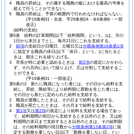
4
職員の昇給は、その属する職務の級における最高の号俸を
超えて行うことができない。
5
職員の昇給は、予算の範囲内で行われなければならない。
(平19条例31・全改、平29条例24・令6条例6・一部
改正)
(給料の支給)
第5条
給料の計算期間
(以下「給料期間」という。)
は、月の
1日から末日までとし、毎月21日にこれを支給する。
2
前項
の支給日が日曜日、土曜日又は
分限条例第16条第1項
に規定する職員の休日
(以下「休日」という。)
に当たると
きは、順次これを繰り上げる。
3
市長が特に必要と認めるときは、
前2項
の規定にかかわら
ず、その月内において繰り上げ、又は分割して支給するこ
とができる。
(平19条例31・一部改正)
第5条の2
新たに職員になった者には、その日から給料を支
給し、昇給、降給等により給料額に異動を生じた者には、
その日から新たに定められた給料を支給する。
2
職員が退職したときは、その日まで給料を支給する。
3
職員が死亡したときは、その月まで給料を支給する。
4
第1項
又は
第2項
の規定により給料を支給する場合であっ
て、給料期間の初日から支給するとき以外のとき、又は給
料期間の末日まで支給するとき以外のときは、その給料額
は、その給料期間の現日数から
分限条例第13条第2項
に規
定する勤務を要しない日
(以下「勤務を要しない日」とい