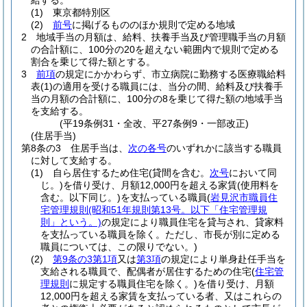
給する。
(1)
東京都特別区
(2)
前号
に掲げるもののほか規則で定める地域
2
地域手当の月額は、給料、扶養手当及び管理職手当の月額
の合計額に、100分の20を超えない範囲内で規則で定める
割合を乗じて得た額とする。
3
前項
の規定にかかわらず、市立病院に勤務する医療職給料
表
(1)
の適用を受ける職員には、当分の間、給料及び扶養手
当の月額の合計額に、100分の8を乗じて得た額の地域手当
を支給する。
(平19条例31・全改、平27条例9・一部改正)
(住居手当)
第8条の3
住居手当は、
次の各号
のいずれかに該当する職員
に対して支給する。
(1)
自ら居住するため住宅
(貸間を含む。
次号
において同
じ。)
を借り受け、月額12,000円を超える家賃
(使用料を
含む。以下同じ。)
を支払っている職員
(
岩見沢市職員住
宅管理規則
(昭和51年規則第13号。以下「住宅管理規
則」という。)
の規定により職員住宅を貸与され、貸家料
を支払っている職員を除く。ただし、市長が別に定める
職員については、この限りでない。)
(2)
第9条の3第1項
又は
第3項
の規定により単身赴任手当を
支給される職員で、配偶者が居住するための住宅
(
住宅管
理規則
に規定する職員住宅を除く。)
を借り受け、月額
12,000円を超える家賃を支払っている者、又はこれらの