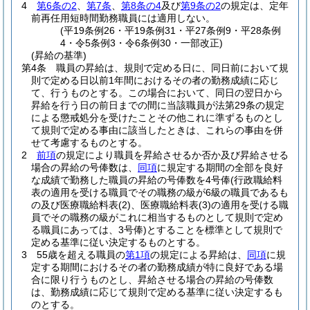
4
第6条の2
、
第7条
、
第8条の4
及び
第9条の2
の規定は、定年
前再任用短時間勤務職員には適用しない。
(平19条例26・平19条例31・平27条例9・平28条例
4・令5条例3・令6条例30・一部改正)
(昇給の基準)
第4条
職員の昇給は、規則で定める日に、同日前において規
則で定める日以前1年間におけるその者の勤務成績に応じ
て、行うものとする。
この場合において、同日の翌日から
昇給を行う日の前日までの間に当該職員が法第29条の規定
による懲戒処分を受けたことその他これに準ずるものとし
て規則で定める事由に該当したときは、これらの事由を併
せて考慮するものとする。
2
前項
の規定により職員を昇給させるか否か及び昇給させる
場合の昇給の号俸数は、
同項
に規定する期間の全部を良好
な成績で勤務した職員の昇給の号俸数を4号俸
(行政職給料
表の適用を受ける職員でその職務の級が6級の職員であるも
の及び医療職給料表
(2)
、医療職給料表
(3)
の適用を受ける職
員でその職務の級がこれに相当するものとして規則で定め
る職員にあっては、3号俸)
とすることを標準として規則で
定める基準に従い決定するものとする。
3
55歳を超える職員の
第1項
の規定による昇給は、
同項
に規
定する期間におけるその者の勤務成績が特に良好である場
合に限り行うものとし、昇給させる場合の昇給の号俸数
は、勤務成績に応じて規則で定める基準に従い決定するも
のとする。