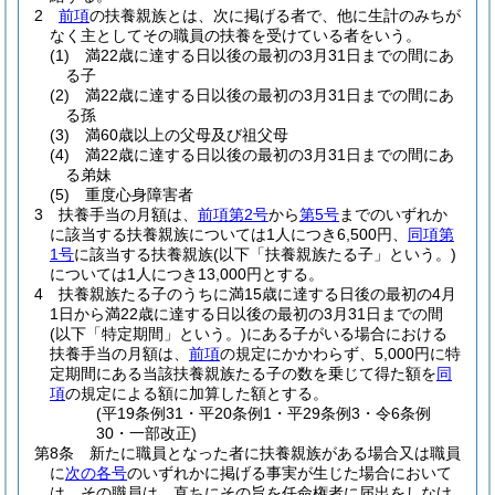
2
前項
の扶養親族とは、次に掲げる者で、他に生計のみちが
なく主としてその職員の扶養を受けている者をいう。
(1)
満22歳に達する日以後の最初の3月31日までの間にあ
る子
(2)
満22歳に達する日以後の最初の3月31日までの間にあ
る孫
(3)
満60歳以上の父母及び祖父母
(4)
満22歳に達する日以後の最初の3月31日までの間にあ
る弟妹
(5)
重度心身障害者
3
扶養手当の月額は、
前項第2号
から
第5号
までのいずれか
に該当する扶養親族については1人につき6,500円、
同項第
1号
に該当する扶養親族
(以下「扶養親族たる子」という。)
については1人につき13,000円とする。
4
扶養親族たる子のうちに満15歳に達する日後の最初の4月
1日から満22歳に達する日以後の最初の3月31日までの間
(以下「特定期間」という。)
にある子がいる場合における
扶養手当の月額は、
前項
の規定にかかわらず、5,000円に特
定期間にある当該扶養親族たる子の数を乗じて得た額を
同
項
の規定による額に加算した額とする。
(平19条例31・平20条例1・平29条例3・令6条例
30・一部改正)
第8条
新たに職員となった者に扶養親族がある場合又は職員
に
次の各号
のいずれかに掲げる事実が生じた場合において
は、その職員は、直ちにその旨を任命権者に届出をしなけ