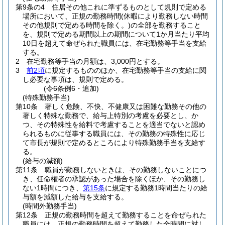
第9条の4
住居その他これに準ずるものとして規則で定める
場所において、正規の勤務時間
(休暇により勤務しない時間
その他規則で定める時間を除く。)
の全部を勤務すること
を、規則で定める期間以上の期間について1か月当たり平均
10日を超えて命ぜられた職員には、在宅勤務等手当を支給
する。
2
在宅勤務等手当の月額は、3,000円とする。
3
前2項
に規定するもののほか、在宅勤務等手当の支給に関
し必要な事項は、規則で定める。
(令6条例6・追加)
(特殊勤務手当)
第10条
著しく危険、不快、不健康又は困難な勤務その他の
著しく特殊な勤務で、給与上特別の考慮を必要とし、か
つ、その特殊性を給料で考慮することを適当でないと認め
られるものに従事する職員には、その勤務の特殊性に応じ
て市長が規則で定めるところにより特殊勤務手当を支給す
る。
(給与の減額)
第11条
職員が勤務しないときは、その勤務しないことにつ
き、任命権者の承認があった場合を除くほか、その勤務し
ない1時間につき、
第15条
に規定する勤務1時間当たりの給
与額を減額した給与を支給する。
(時間外勤務手当)
第12条
正規の勤務時間を超えて勤務することを命ぜられた
職員には、正規の勤務時間を超えて勤務した全時間に対し