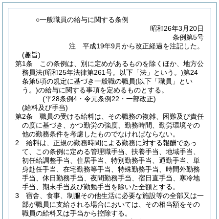
○一般職員の給与に関する条例
昭和26年3月20日
条例第5号
注 平成19年9月から改正経過を注記した。
(趣旨)
第1条
この条例は、別に定めがあるものを除くほか、地方公
務員法
(昭和25年法律第261号。以下「法」という。)
第24
条第5項の規定に基づき一般職の職員
(以下「職員」とい
う。)
の給与に関する事項を定めるものとする。
(平28条例4・令元条例22・一部改正)
(給料及び手当)
第2条
職員の受ける給料は、その職務の複雑、困難及び責任
の度に基づき、かつ勤労の強度、勤務時間、勤労環境その
他の勤務条件を考慮したものでなければならない。
2
給料は、正規の勤務時間による勤務に対する報酬であっ
て、この条例に定める管理職手当、扶養手当、地域手当、
初任給調整手当、住居手当、特別勤務手当、通勤手当、単
身赴任手当、在宅勤務等手当、特殊勤務手当、時間外勤務
手当、休日勤務手当、夜間勤務手当、宿日直手当、寒冷地
手当、期末手当及び勤勉手当を除いた全額とする。
3
宿舎、食事、制服その他生活に必要な施設等の全部又は一
部が職員に支給される場合においては、その相当額をその
職員の給料又は手当から控除する。