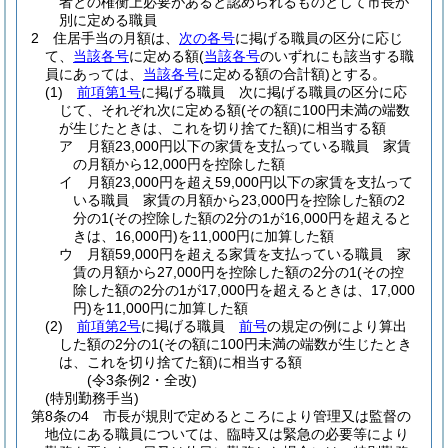
者との権衡上必要があると認められるものとして市長が
別に定める職員
2
住居手当の月額は、
次の各号
に掲げる職員の区分に応じ
て、
当該各号
に定める額
(
当該各号
のいずれにも該当する職
員にあっては、
当該各号
に定める額の合計額)
とする。
(1)
前項第1号
に掲げる職員 次に掲げる職員の区分に応
じて、それぞれ次に定める額
(その額に100円未満の端数
が生じたときは、これを切り捨てた額)
に相当する額
ア
月額23,000円以下の家賃を支払っている職員 家賃
の月額から12,000円を控除した額
イ
月額23,000円を超え59,000円以下の家賃を支払って
いる職員 家賃の月額から23,000円を控除した額の2
分の1
(その控除した額の2分の1が16,000円を超えると
きは、16,000円)
を11,000円に加算した額
ウ
月額59,000円を超える家賃を支払っている職員 家
賃の月額から27,000円を控除した額の2分の1
(その控
除した額の2分の1が17,000円を超えるときは、17,000
円)
を11,000円に加算した額
(2)
前項第2号
に掲げる職員
前号
の規定の例により算出
した額の2分の1
(その額に100円未満の端数が生じたとき
は、これを切り捨てた額)
に相当する額
(令3条例2・全改)
(特別勤務手当)
第8条の4
市長が規則で定めるところにより管理又は監督の
地位にある職員については、臨時又は緊急の必要等により