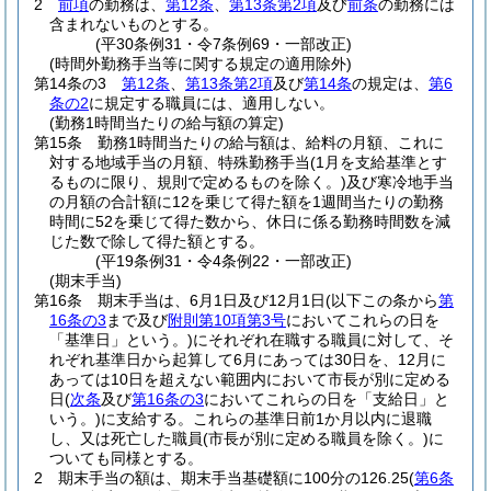
2
前項
の勤務は、
第12条
、
第13条第2項
及び
前条
の勤務には
含まれないものとする。
(平30条例31・令7条例69・一部改正)
(時間外勤務手当等に関する規定の適用除外)
第14条の3
第12条
、
第13条第2項
及び
第14条
の規定は、
第6
条の2
に規定する職員には、適用しない。
(勤務1時間当たりの給与額の算定)
第15条
勤務1時間当たりの給与額は、給料の月額、これに
対する地域手当の月額、特殊勤務手当
(1月を支給基準とす
るものに限り、規則で定めるものを除く。)
及び寒冷地手当
の月額の合計額に12を乗じて得た額を1週間当たりの勤務
時間に52を乗じて得た数から、休日に係る勤務時間数を減
じた数で除して得た額とする。
(平19条例31・令4条例22・一部改正)
(期末手当)
第16条
期末手当は、6月1日及び12月1日
(以下この条から
第
16条の3
まで及び
附則第10項第3号
においてこれらの日を
「基準日」という。)
にそれぞれ在職する職員に対して、そ
れぞれ基準日から起算して6月にあっては30日を、12月に
あっては10日を超えない範囲内において市長が別に定める
日
(
次条
及び
第16条の3
においてこれらの日を「支給日」と
いう。)
に支給する。
これらの基準日前1か月以内に退職
し、又は死亡した職員
(市長が別に定める職員を除く。)
に
ついても同様とする。
2
期末手当の額は、期末手当基礎額に100分の126.25
(
第6条