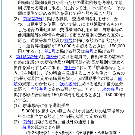
用短時間勤務職員
(1か月当たりの通勤回数を考慮して規
則で定める職員に限る。)
にあっては、その額から、その
額に規則で定める割合を乗じて得た額を減じた額)
(3)
前項第3号
に掲げる職員 交通機関を利用せず、か
つ、自動車等を使用しないで徒歩により通勤するものと
した場合の通勤距離、交通機関の利用距離、自動車等の
使用距離等の事情を考慮して市長が規則で定める区分に
応じ、運賃等相当額及び
前号
に掲げる額の合計額
(ただ
し、運賃等相当額が150,000円を超えるときは、150,000
円とする。)
、
第1号
に掲げる額又は
前号
に掲げる額
3
第1項第2号
又は
第3号
に掲げる職員で、自動車等の駐車の
ための施設
(その所在地及び利用形態が市長が規則で定める
要件を満たすものに限る。
第1号
において「駐車場等」とい
う。)
を利用し、その料金を負担することを常例とするもの
(市長が規則で定める職員を除く。)
の通勤手当の額は、
前
項
の規定にかかわらず、
次の各号
に掲げる通勤手当の区分
に応じ、
当該各号
に定める額とする。
ただし、
次の各号
に
掲げる額の合計額が150,000円を超えるときは、150,000円
とする。
(1)
駐車場等に係る通勤手当
5,000円を超えない範囲内で1か月当たりの駐車場等の
料金に相当する額として市長が規則で定める額
(2)
前号
に掲げる通勤手当以外の通勤手当
前項
の規定による額
(平26条例31・令5条例3・令6条例6・令6条例30・