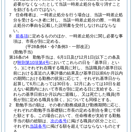
必要がなくなったとして当該一時差止処分を取り消すこと
を妨げるものではない。
7
任命権者は、一時差止処分を行う場合は、当該一時差止処
分を受けるべき者に対し、当該一時差止処分の際、一時差
止処分の事由を記載した説明書を交付しなければならな
い。
8
前各項
に定めるもののほか、一時差止処分に関し必要な事
項は、市長が別に定める。
(平28条例4・令7条例3・一部改正)
(勤勉手当)
第16条の4
勤勉手当は、6月1日及び12月1日
(以下この条及
び
附則第10項第4号
においてこれらの日を「基準日」とい
う。)
にそれぞれ在職する職員に対し、当該職員の基準日以
前における直近の人事評価の結果及び基準日以前6か月以内
の期間における勤務の状況に応じて、それぞれ基準日から
起算して6月にあっては30日を、12月にあっては10日を超
えない範囲内において市長が別に定める日に支給する。
こ
れらの基準日前1か月以内に退職し、又は死亡した職員
(市
長が別に定める職員を除く。)
についても同様とする。
2
勤勉手当の額は、その者の勤務成績及び勤務期間に応じ、
それぞれの勤勉手当基礎額に市長の定める割合を乗じて得
た額とする。
この場合において、任命権者が支給する勤勉
手当の額の総額は、
次の各号
に掲げる職員の区分ごとに、
それぞれ
当該各号
に掲げる額を超えてはならないものとす
る。