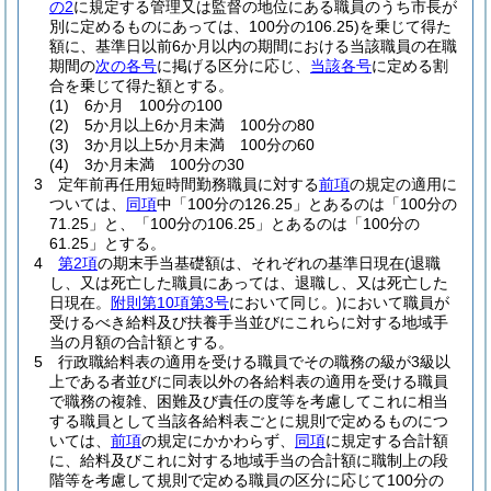
の2
に規定する管理又は監督の地位にある職員のうち市長が
別に定めるものにあっては、100分の106.25)
を乗じて得た
額に、基準日以前6か月以内の期間における当該職員の在職
期間の
次の各号
に掲げる区分に応じ、
当該各号
に定める割
合を乗じて得た額とする。
(1)
6か月 100分の100
(2)
5か月以上6か月未満 100分の80
(3)
3か月以上5か月未満 100分の60
(4)
3か月未満 100分の30
3
定年前再任用短時間勤務職員に対する
前項
の規定の適用に
ついては、
同項
中「100分の126.25」とあるのは「100分の
71.25」と、「100分の106.25」とあるのは「100分の
61.25」とする。
4
第2項
の期末手当基礎額は、それぞれの基準日現在
(退職
し、又は死亡した職員にあっては、退職し、又は死亡した
日現在。
附則第10項第3号
において同じ。)
において職員が
受けるべき給料及び扶養手当並びにこれらに対する地域手
当の月額の合計額とする。
5
行政職給料表の適用を受ける職員でその職務の級が3級以
上である者並びに同表以外の各給料表の適用を受ける職員
で職務の複雑、困難及び責任の度等を考慮してこれに相当
する職員として当該各給料表ごとに規則で定めるものにつ
いては、
前項
の規定にかかわらず、
同項
に規定する合計額
に、給料及びこれに対する地域手当の合計額に職制上の段
階等を考慮して規則で定める職員の区分に応じて100分の