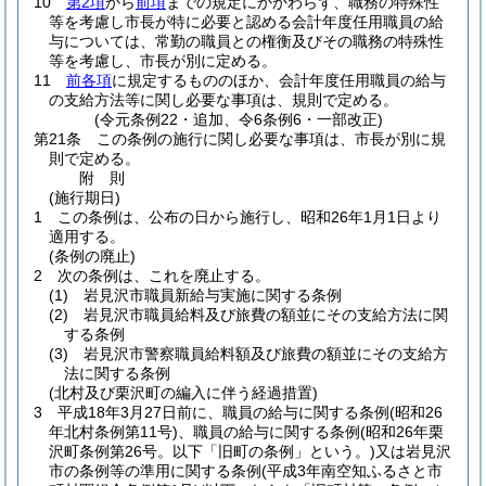
10
第2項
から
前項
までの規定にかかわらず、職務の特殊性
等を考慮し市長が特に必要と認める会計年度任用職員の給
与については、常勤の職員との権衡及びその職務の特殊性
等を考慮し、市長が別に定める。
11
前各項
に規定するもののほか、会計年度任用職員の給与
の支給方法等に関し必要な事項は、規則で定める。
(令元条例22・追加、令6条例6・一部改正)
第21条
この条例の施行に関し必要な事項は、市長が別に規
則で定める。
附
則
(施行期日)
1
この条例は、公布の日から施行し、昭和26年1月1日より
適用する。
(条例の廃止)
2
次の条例は、これを廃止する。
(1)
岩見沢市職員新給与実施に関する条例
(2)
岩見沢市職員給料及び旅費の額並にその支給方法に関
する条例
(3)
岩見沢市警察職員給料額及び旅費の額並にその支給方
法に関する条例
(北村及び栗沢町の編入に伴う経過措置)
3
平成18年3月27日前に、職員の給与に関する条例
(昭和26
年北村条例第11号)
、職員の給与に関する条例
(昭和26年栗
沢町条例第26号。以下「旧町の条例」という。)
又は岩見沢
市の条例等の準用に関する条例
(平成3年南空知ふるさと市