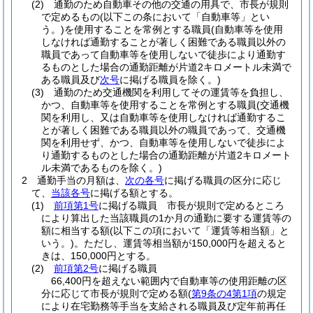
(2)
通勤のため自動車その他の交通の用具で、市長が規則
で定めるもの
(以下この条において「自動車等」とい
う。)
を使用することを常例とする職員
(自動車等を使用
しなければ通勤することが著しく困難である職員以外の
職員であって自動車等を使用しないで徒歩により通勤す
るものとした場合の通勤距離が片道2キロメートル未満で
ある職員及び
次号
に掲げる職員を除く。)
(3)
通勤のため交通機関を利用してその運賃等を負担し、
かつ、自動車等を使用することを常例とする職員
(交通機
関を利用し、又は自動車等を使用しなければ通勤するこ
とが著しく困難である職員以外の職員であって、交通機
関を利用せず、かつ、自動車等を使用しないで徒歩によ
り通勤するものとした場合の通勤距離が片道2キロメート
ル未満であるものを除く。)
2
通勤手当の月額は、
次の各号
に掲げる職員の区分に応じ
て、
当該各号
に掲げる額とする。
(1)
前項第1号
に掲げる職員 市長が規則で定めるところ
により算出した当該職員の1か月の通勤に要する運賃等の
額に相当する額
(以下この項において「運賃等相当額」と
いう。)
。
ただし、運賃等相当額が150,000円を超えると
きは、150,000円とする。
(2)
前項第2号
に掲げる職員
66,400円を超えない範囲内で自動車等の使用距離の区
分に応じて市長が規則で定める額
(
第9条の4第1項
の規定
により在宅勤務等手当を支給される職員及び定年前再任