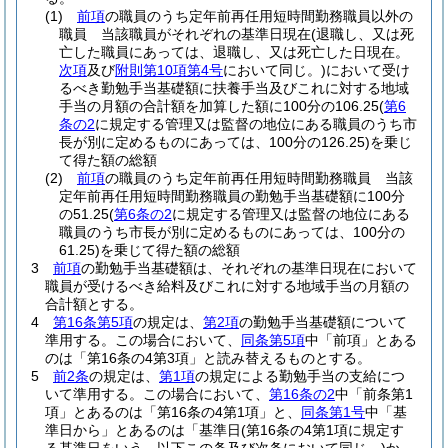
(1)
前項
の職員のうち定年前再任用短時間勤務職員以外の
職員 当該職員がそれぞれの基準日現在
(退職し、又は死
亡した職員にあっては、退職し、又は死亡した日現在。
次項
及び
附則第10項第4号
において同じ。)
において受け
るべき勤勉手当基礎額に扶養手当及びこれに対する地域
手当の月額の合計額を加算した額に100分の106.25
(
第6
条の2
に規定する管理又は監督の地位にある職員のうち市
長が別に定めるものにあっては、100分の126.25)
を乗じ
て得た額の総額
(2)
前項
の職員のうち定年前再任用短時間勤務職員 当該
定年前再任用短時間勤務職員の勤勉手当基礎額に100分
の51.25
(
第6条の2
に規定する管理又は監督の地位にある
職員のうち市長が別に定めるものにあっては、100分の
61.25)
を乗じて得た額の総額
3
前項
の勤勉手当基礎額は、それぞれの基準日現在において
職員が受けるべき給料及びこれに対する地域手当の月額の
合計額とする。
4
第16条第5項
の規定は、
第2項
の勤勉手当基礎額について
準用する。
この場合において、
同条第5項
中「前項」とある
のは「第16条の4第3項」と読み替えるものとする。
5
前2条
の規定は、
第1項
の規定による勤勉手当の支給につ
いて準用する。
この場合において、
第16条の2
中「前条第1
項」とあるのは「第16条の4第1項」と、
同条第1号
中「基
準日から」とあるのは「基準日
(第16条の4第1項に規定す