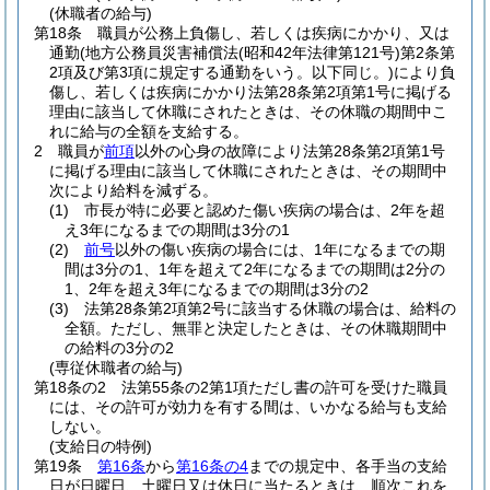
(休職者の給与)
第18条
職員が公務上負傷し、若しくは疾病にかかり、又は
通勤
(地方公務員災害補償法
(昭和42年法律第121号)
第2条第
2項及び第3項に規定する通勤をいう。以下同じ。)
により負
傷し、若しくは疾病にかかり法第28条第2項第1号に掲げる
理由に該当して休職にされたときは、その休職の期間中こ
れに給与の全額を支給する。
2
職員が
前項
以外の心身の故障により法第28条第2項第1号
に掲げる理由に該当して休職にされたときは、その期間中
次により給料を減ずる。
(1)
市長が特に必要と認めた傷い疾病の場合は、2年を超
え3年になるまでの期間は3分の1
(2)
前号
以外の傷い疾病の場合には、1年になるまでの期
間は3分の1、1年を超えて2年になるまでの期間は2分の
1、2年を超え3年になるまでの期間は3分の2
(3)
法第28条第2項第2号に該当する休職の場合は、給料の
全額。
ただし、無罪と決定したときは、その休職期間中
の給料の3分の2
(専従休職者の給与)
第18条の2
法第55条の2第1項ただし書の許可を受けた職員
には、その許可が効力を有する間は、いかなる給与も支給
しない。
(支給日の特例)
第19条
第16条
から
第16条の4
までの規定中、各手当の支給
日が日曜日、土曜日又は休日に当たるときは、順次これを