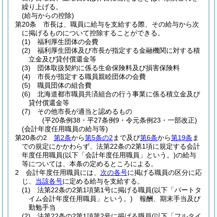
繰り上げる。
(給与からの控除)
第20条
市長は、職員に給与を支給する際、その給与から次
に掲げるものについて控除することができる。
(1)
福利厚生団体の会費
(2)
福利厚生団体及び市長が指定する金融機関に対する積
立金及び貸付償還金等
(3)
団体取扱契約に係る生命保険料及び損害保険料
(4)
市長が指定する職員親睦団体の会費
(5)
職員団体の組合費
(6)
北海道都市職員共済組合の行う事業に係る積立金及び
貸付償還金等
(7)
その他市長が適当と認めるもの
(平20条例38・平27条例9・令元条例23・一部改正)
(会計年度任用職員の給与等)
第20条の2
第2条
から
第5条の2
まで及び
第6条
から
第19条
ま
での規定にかかわらず、法第22条の2第1項に規定する会計
年度任用職員
(以下「会計年度任用職員」という。)
の給与
等については、本条の定めるところによる。
2
会計年度任用職員には、
次の各号
に掲げる職員の区分に応
じ、
当該各号
に定める給与を支給する。
(1)
法第22条の2第1項第1号に掲げる職員
(以下「パートタ
イム会計年度任用職員」という。)
報酬、期末手当及び
勤勉手当
(2)
法第22条の2第1項第2号に掲げる職員
(以下「フルタイ