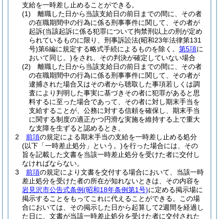
支給を一時差し止めることができる。
(1)
離職した日から当該支給日の前日までの間に、その者
の在職期間中の行為に係る刑事事件に関して、その者が
起訴
(当該起訴に係る犯罪について拘禁刑以上の刑が定め
られているものに限り、刑事訴訟法
(昭和23年法律第131
号)
第6編に規定する略式手続によるものを除く。
第5項
に
おいて同じ。)
をされ、その判決が確定していない場合
(2)
離職した日から当該支給日の前日までの間に、その者
の在職期間中の行為に係る刑事事件に関して、その者が
逮捕された場合又はその者から聴取した事項若しくは調
査により判明した事実に基づきその者に犯罪があると思
料するに至った場合であって、その者に対し期末手当を
支給することが、公務に対する信頼を確保し、期末手当
に関する制度の適正かつ円滑な実施を維持する上で重大
な支障を生ずると認めるとき。
2
前項
の規定による期末手当の支給を一時差し止める処分
(以下「一時差止処分」という。)
を行った場合には、その
旨を記載した文書を当該一時差止処分を受けた者に交付し
なければならない。
3
前項
の規定により文書を交付する場合において、当該一時
差止処分を受けた者の所在が知れないときは、その内容を
岩見沢市公告式条例
(昭和18年条例第1号)
に定める掲示場に
掲示することをもってこれに代えることができる。
この場
合においては、その掲示した日から起算して2週間を経過し
た日に、文書が当該一時差止処分を受けた者に交付された