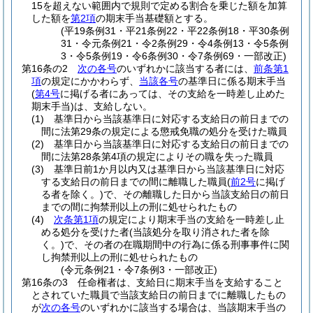
15を超えない範囲内で規則で定める割合を乗じた額を加算
した額を
第2項
の期末手当基礎額とする。
(平19条例31・平21条例22・平22条例18・平30条例
31・令元条例21・令2条例29・令4条例13・令5条例
3・令5条例19・令6条例30・令7条例69・一部改正)
第16条の2
次の各号
のいずれかに該当する者には、
前条第1
項
の規定にかかわらず、
当該各号
の基準日に係る期末手当
(
第4号
に掲げる者にあっては、その支給を一時差し止めた
期末手当)
は、支給しない。
(1)
基準日から当該基準日に対応する支給日の前日までの
間に法第29条の規定による懲戒免職の処分を受けた職員
(2)
基準日から当該基準日に対応する支給日の前日までの
間に法第28条第4項の規定によりその職を失った職員
(3)
基準日前1か月以内又は基準日から当該基準日に対応
する支給日の前日までの間に離職した職員
(
前2号
に掲げ
る者を除く。)
で、その離職した日から当該支給日の前日
までの間に拘禁刑以上の刑に処せられたもの
(4)
次条第1項
の規定により期末手当の支給を一時差し止
める処分を受けた者
(当該処分を取り消された者を除
く。)
で、その者の在職期間中の行為に係る刑事事件に関
し拘禁刑以上の刑に処せられたもの
(令元条例21・令7条例3・一部改正)
第16条の3
任命権者は、支給日に期末手当を支給すること
とされていた職員で当該支給日の前日までに離職したもの
が
次の各号
のいずれかに該当する場合は、当該期末手当の