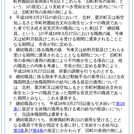
町村圏組合条例第1号)
(以下これらを「旧町村等の条例」と
いう。)
の規定により支給すべき理由を生じた給与について
は、旧町村等の条例の例による。
4
平成18年3月27日の前日において、北村、栗沢町又は南空
知ふるさと市町村圏組合文向台衛生センターの職員であっ
た者で引き続き岩見沢市の職員になった者
(以下「継続職
員」という。)
の平成18年3月27日における職務の級、号俸
又は給料月額及びこれらを受ける期間に通算されることと
なる期間は、市長が別に定める。
5
継続職員に係る職務の級、号俸又は給料月額及びこれらを
受ける期間に通算されることとなる期間について、旧町村
等の条例の適用の相違により不均衡が生じる場合には、他
の職員との均衡を考慮し、市長が別に定める基準により、
平成18年3月27日以後、所要の調整を行うものとする。
6
継続職員に係る期末手当及び勤勉手当の基準日における在
職期間及び休職期間中の給与に係る規定の適用について
は、北村、栗沢町又は南空知ふるさと市町村圏組合文向台
衛生センターの職員であった期間を岩見沢市の職員であっ
た期間とみなし、これを通算する。
7
継続職員のうち、平成18年3月27日以後も引き続いて
第18
条
に規定する休職の適用を受ける者の給与の取扱いについ
て、当該休職期間は通算する。
8
継続職員のうち、医療職給料表
(1)
の適用を受けることと
なる職員で市長が指定する者に対して支給すべき給与は、
第3条
及び
第4条
の規定にかかわらず、旧町の条例の例によ