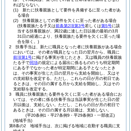
ればならない。
(1)
新たに扶養親族として要件を具備するに至った者があ
る場合
(2)
扶養親族としての要件を欠くに至った者がある場合
(扶養親族たる子又は
前条第2項第3号
若しくは
第5号
に該
当する扶養親族が、満22歳に達した日以後の最初の3月
31日の経過により、扶養親族たる要件を欠くに至った場
合を除く。)
2
扶養手当は、新たに職員となった者に扶養親族がある場合
においては、その者が職員となった日の翌月から、職員に
前項第1号
に掲げる事実が生じたとき、又は職員の扶養親族
たる子で
同項
の規定による届出に係るもののうち特定期間
にある子でなかった者が特定期間にある子となったとき
は、その事実が生じた日の翌月から支給を開始し、又はそ
の支給額を改定する。
ただし、これらの日が月の初日であ
るときは、その日の属する月から支給を開始し、又はその
支給額を改定する。
3
職員に扶養親族たる要件を欠くに至った者がある場合にお
いては、その者に係る扶養手当は当該事実が生じた日の翌
月以後は、支給しない。
ただし、これらの日が月の初日で
あるときは、その日の属する月以後は、支給しない。
(平20条例1・平27条例9・平29条例3・一部改正)
(地域手当)
第8条の2
地域手当は、次に掲げる地域に在勤する職員に支