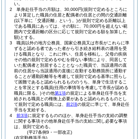
い。
2
単身赴任手当の月額は、30,000円
(規則で定めるところに
より算定した職員の住居と配偶者の住居との間の交通距離
(以下単に「交通距離」という。)
が規則で定める距離以上
である職員にあっては、その額に、70,000円を超えない範
囲内で交通距離の区分に応じて規則で定める額を加算した
額)
とする。
3
職員以外の地方公務員、国家公務員又は市長がこれらに準
ずると認める者であった者から引き続き給料表の適用を受
ける職員となり、これに伴い、住居を移転し、父母の疾病
その他の規則で定めるやむを得ない事情により、同居して
いた配偶者と別居することとなった職員で、当該適用の直
前の住居から当該適用の直後に在勤する勤務箇所に通勤す
ることが通勤距離等を考慮して規則で定める基準に照らし
て困難であると認められるもののうち、単身で生活するこ
とを常況とする職員
(任用の事情等を考慮して市長が認める
職員に限る。)
その他
第1項
の規定による単身赴任手当を支
給される職員との権衡上必要があると認められるものとし
て規則で定める職員には、
前2項
の規定に準じて、単身赴任
手当を支給する。
4
前3項
に規定するもののほか、単身赴任手当の支給の調整
に関する事項その他単身赴任手当の支給に関し必要な事項
は、規則で定める。
(平27条例9・一部改正)
(在宅勤務等手当)