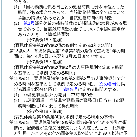
できる。
(1)
1回の勤務に係る日ごとの勤務時間に分を単位とした
時間がある場合であって、当該勤務時間の全てについて
承認の請求があったとき 当該勤務時間の時間数
(2)
第2号
部分休業の残時間数に1時間未満の端数がある場
合であって、当該残時間数の全てについて承認の請求が
あったとき 当該残時間数
(令7条例18・追加)
(育児休業法第19条第2項の条例で定める1年の期間)
第18条の3
育児休業法第19条第2項の条例で定める1年の期
間は、毎年4月1日から翌年3月31日までとする。
(令7条例18・追加)
(育児休業法第19条第2項第2号の人事院規則で定める時間
を基準として条例で定める時間)
第18条の4
育児休業法第19条第2項第2号の人事院規則で定
める時間を基準として条例で定める時間は、
次の各号
に掲
げる職員の区分に応じ、
当該各号
に定める時間とする。
(1)
非常勤職員以外の職員 77時間30分
(2)
非常勤職員 当該非常勤職員の勤務日1日当たりの勤
務時間数に10を乗じて得た時間
(令7条例18・追加)
(育児休業法第19条第3項の条例で定める特別の事情)
第18条の5
育児休業法第19条第3項の条例で定める特別の事
情は、配偶者が負傷又は疾病により入院したこと、配偶者
と別居したことその他の同条第2項の規定による申出時に予