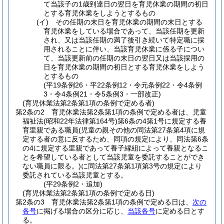
て当該子の1歳到達日の翌日を育児休業の期間の初日
とする育児休業をしようとするもの
(イ)
その任期の末日を育児休業の期間の末日とする
育児休業をしている場合であって、当該任期を更新
され、又は当該任期の満了後引き続いて特定職に採
用されることに伴い、当該育児休業に係る子につい
て、当該更新前の任期の末日の翌日又は当該採用の
日を育児休業の期間の初日とする育児休業をしよう
とするもの
(平19条例26・平22条例12・令元条例22・令4条例
3・令4条例21・令5条例3・一部改正)
(育児休業法第2条第1項の条例で定める者)
第2条の2
育児休業法第2条第1項の条例で定める者は、児童
福祉法
(昭和22年法律第164号)
第6条の4第1号に規定する養
育里親である職員
(児童の親その他の同法第27条第4項に規
定する者の意に反するため、同項の規定により、同法第6条
の4に規定する里親であって養子縁組によって養親となるこ
とを希望している者として当該児童を委託することができ
ない職員に限る。)
に同法第27条第1項第3号の規定により
委託されている当該児童とする。
(平29条例2・追加)
(育児休業法第2条第1項の条例で定める日)
第2条の3
育児休業法第2条第1項の条例で定める日は、
次の
各号
に掲げる場合の区分に応じ、
当該各号
に定める日とす
る。