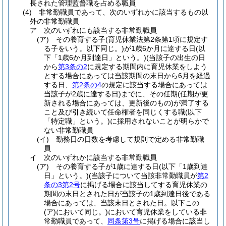
長された管理監督職を占める職員
(4)
非常勤職員であって、次のいずれかに該当するもの以
外の非常勤職員
ア
次のいずれにも該当する非常勤職員
(ア)
その養育する子
(育児休業法第2条第1項に規定す
る子をいう。以下同じ。)
が1歳6か月に達する日
(以
下「1歳6か月到達日」という。)
(当該子の出生の日
から
第3条の2
に規定する期間内に育児休業をしよう
とする場合にあっては当該期間の末日から6月を経過
する日、
第2条の4
の規定に該当する場合にあっては
当該子が2歳に達する日)
までに、その任期
(任期が更
新される場合にあっては、更新後のもの)
が満了する
こと及び引き続いて任命権者を同じくする職
(以下
「特定職」という。)
に採用されないことが明らかで
ない非常勤職員
(イ)
勤務日の日数を考慮して規則で定める非常勤職
員
イ
次のいずれかに該当する非常勤職員
(ア)
その養育する子が1歳に達する日
(以下「1歳到達
日」という。)
(当該子について当該非常勤職員が
第2
条の3第2号
に掲げる場合に該当してする育児休業の
期間の末日とされた日が当該子の1歳到達日後である
場合にあっては、当該末日とされた日。以下この
(ア)
において同じ。)
において育児休業をしている非
常勤職員であって、
同条第3号
に掲げる場合に該当し