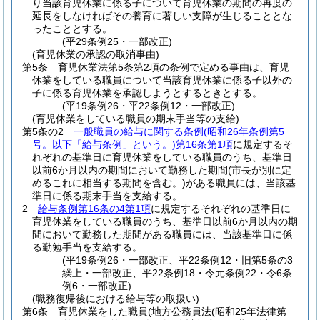
り当該育児休業に係る子について育児休業の期間の再度の
延長をしなければその養育に著しい支障が生じることとな
ったこととする。
(平29条例25・一部改正)
(育児休業の承認の取消事由)
第5条
育児休業法第5条第2項の条例で定める事由は、育児
休業をしている職員について当該育児休業に係る子以外の
子に係る育児休業を承認しようとするときとする。
(平19条例26・平22条例12・一部改正)
(育児休業をしている職員の期末手当等の支給)
第5条の2
一般職員の給与に関する条例
(昭和26年条例第5
号。以下「給与条例」という。)
第16条第1項
に規定するそ
れぞれの基準日に育児休業をしている職員のうち、基準日
以前6か月以内の期間において勤務した期間
(市長が別に定
めるこれに相当する期間を含む。)
がある職員には、当該基
準日に係る期末手当を支給する。
2
給与条例第16条の4第1項
に規定するそれぞれの基準日に
育児休業をしている職員のうち、基準日以前6か月以内の期
間において勤務した期間がある職員には、当該基準日に係
る勤勉手当を支給する。
(平19条例26・一部改正、平22条例12・旧第5条の3
繰上・一部改正、平22条例18・令元条例22・令6条
例6・一部改正)
(職務復帰後における給与等の取扱い)
第6条
育児休業をした職員
(地方公務員法
(昭和25年法律第