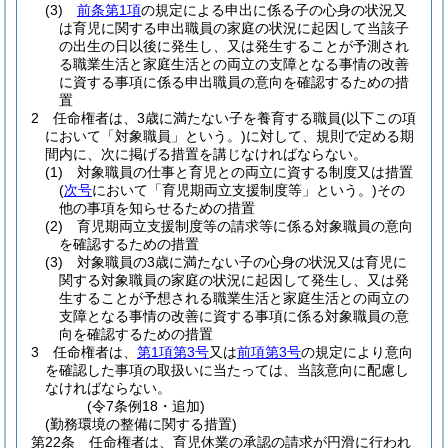
(3)
前条第1項
の規定による申出に係る子の心身の状況又
は育児に関する申出職員の家庭の状況に起因して当該子
の出生の日以後に発生し、又は発生することが予測され
る職業生活と家庭生活との両立の支障となる事情の改善
に資する事項に係る申出職員の意向を確認するための措
置
2
任命権者は、3歳に満たない子を養育する職員
(以下この項
において「対象職員」という。)
に対して、規則で定める期
間内に、次に掲げる措置を講じなければならない。
(1)
対象職員の仕事と育児との両立に資する制度又は措置
(
次号
において「育児期両立支援制度等」という。)
その
他の事項を知らせるための措置
(2)
育児期両立支援制度等の請求等に係る対象職員の意向
を確認するための措置
(3)
対象職員の3歳に満たない子の心身の状況又は育児に
関する対象職員の家庭の状況に起因して発生し、又は発
生することが予想される職業生活と家庭生活との両立の
支障となる事情の改善に資する事項に係る対象職員の意
向を確認するための措置
3
任命権者は、
第1項第3号
又は
前項第3号
の規定により意向
を確認した事項の取扱いに当たっては、当該意向に配慮し
なければならない。
(令7条例18・追加)
(勤務環境の整備に関する措置)
第22条
任命権者は、育児休業の承認の請求が円滑に行われ