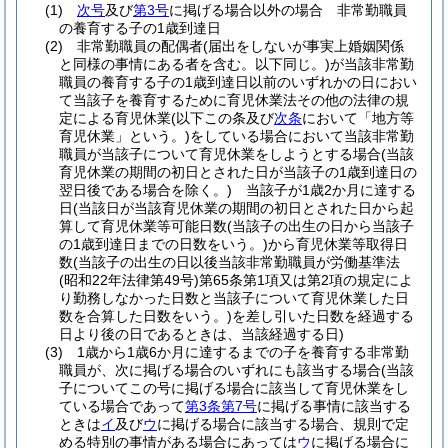
(1)
次号
及び
第3号
に掲げる場合以外の場合 非常勤職員
の養育する子の1歳到達日
(2)
非常勤職員の配偶者
(届出をしないが事実上婚姻関係
と同様の事情にある者を含む。以下同じ。)
が当該非常勤
職員の養育する子の1歳到達日以前のいずれかの日におい
て当該子を養育するために育児休業法その他の法律の規
定による育児休業
(以下この条及び
次条
において「地方等
育児休業」という。)
をしている場合において当該非常勤
職員が当該子について育児休業をしようとする場合
(当該
育児休業の期間の初日とされた日が当該子の1歳到達日の
翌日後である場合を除く。)
当該子が1歳2か月に達する
日
(当該日が当該育児休業の期間の初日とされた日から起
算して育児休業等可能日数
(当該子の出生の日から当該子
の1歳到達日までの日数をいう。)
から育児休業等取得日
数
(当該子の出生の日以後当該非常勤職員が労働基準法
(昭和22年法律第49号)
第65条第1項又は第2項の規定によ
り勤務しなかった日数と当該子について育児休業した日
数を合算した日数をいう。)
を差し引いた日数を経過する
日より後の日であるときは、当該経過する日)
(3)
1歳から1歳6か月に達するまでの子を養育する非常勤
職員が、次に掲げる場合のいずれにも該当する場合
(当該
子についてこの号に掲げる場合に該当して育児休業をし
ている場合であって
第3条第7号
に掲げる事情に該当する
ときは
イ
及び
ウ
に掲げる場合に該当する場合、規則で定
める特別の事情がある場合にあっては
ウ
に掲げる場合に