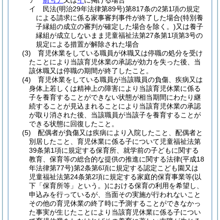
ア
前号ア
又は
イ
に掲げる場合
イ
民法
(明治29年法律第89号)
第817条の2第1項の規定
による請求に係る家事審判事件が終了した場合
(特別養
子縁組の成立の審判が確定した場合を除く。)
又は養子
縁組が成立しないまま児童福祉法第27条第1項第3号の
規定による措置が解除された場合
(3)
育児休業をしている職員が休職又は停職の処分を受け
たことにより当該育児休業の承認が効力を失った後、当
該休職又は停職の期間が終了したこと。
(4)
育児休業をしている職員が当該職員の負傷、疾病又は
身体上若しくは精神上の障害により当該育児休業に係る
子を養育することができない状態が相当期間にわたり継
続することが見込まれることにより当該育児休業の承認
が取り消された後、当該職員が当該子を養育することが
できる状態に回復したこと。
(5)
配偶者が負傷又は疾病により入院したこと、配偶者と
別居したこと、育児休業に係る子について児童福祉法第
39条第1項に規定する保育所、就学前の子どもに関する
教育、保育等の総合的な提供の推進に関する法律
(平成18
年法律第77号)
第2条第6項に規定する認定こども園又は
児童福祉法第24条第2項に規定する家庭的保育事業等
(以
下「保育所等」という。)
における保育の利用を希望し、
申込みを行っているが、当面その実施が行われないこと
その他の育児休業の終了時に予測することができなかっ
た事実が生じたことにより当該育児休業に係る子につい