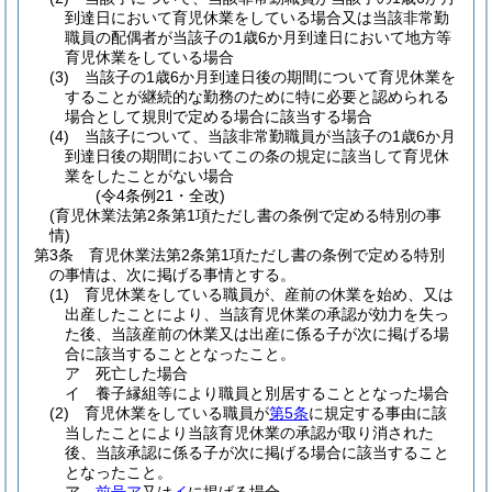
到達日において育児休業をしている場合又は当該非常勤
職員の配偶者が当該子の1歳6か月到達日において地方等
育児休業をしている場合
(3)
当該子の1歳6か月到達日後の期間について育児休業を
することが継続的な勤務のために特に必要と認められる
場合として規則で定める場合に該当する場合
(4)
当該子について、当該非常勤職員が当該子の1歳6か月
到達日後の期間においてこの条の規定に該当して育児休
業をしたことがない場合
(令4条例21・全改)
(育児休業法第2条第1項ただし書の条例で定める特別の事
情)
第3条
育児休業法第2条第1項ただし書の条例で定める特別
の事情は、次に掲げる事情とする。
(1)
育児休業をしている職員が、産前の休業を始め、又は
出産したことにより、当該育児休業の承認が効力を失っ
た後、当該産前の休業又は出産に係る子が次に掲げる場
合に該当することとなったこと。
ア
死亡した場合
イ
養子縁組等により職員と別居することとなった場合
(2)
育児休業をしている職員が
第5条
に規定する事由に該
当したことにより当該育児休業の承認が取り消された
後、当該承認に係る子が次に掲げる場合に該当すること
となったこと。