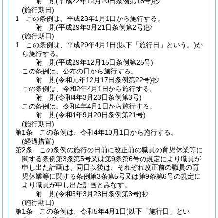
附
則
(平成22年12月20日
条例第18号)
抄
(施行期日)
1
この条例は、平成23年1月1日から施行する。
附
則
(平成29年3月21日
条例第2号)
抄
(施行期日)
1
この条例は、平成29年4月1日
(以下「施行日」という。)
か
ら施行する。
附
則
(平成29年12月15日
条例第25号)
この条例は、公布の日から施行する。
附
則
(令和元年12月17日
条例第22号)
抄
この条例は、令和2年4月1日から施行する。
附
則
(令和4年3月23日
条例第3号)
この条例は、令和4年4月1日から施行する。
附
則
(令和4年9月20日
条例第21号)
(施行期日)
第1条
この条例は、令和4年10月1日から施行する。
(経過措置)
第2条
この条例の施行の日前に改正前の職員の育児休業等に
関する条例第3条第5号又は第9条第6号の規定により職員が
申し出た計画は、同日以後は、それぞれ改正前の職員の育
児休業等に関する条例第3条第5号又は第9条第6号の規定に
より職員が申し出た計画とみなす。
附
則
(令和5年3月23日
条例第3号)
抄
(施行期日)
第1条
この条例は、令和5年4月1日
(以下「施行日」とい