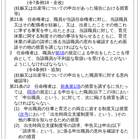
(令7条例18・全改)
(妊娠又は出産等についての申出があった場合における措置
等)
第21条
任命権者は、職員が当該任命権者に対し、当該職員
又はその配偶者が妊娠し、又は、出産したことその他これ
に準ずる事実を申し出たときは、当該職員に対して、育児
休業に関する制度その他の事項を知らせるとともに、育児
休業の承認の請求に係る当該職員の意向を確認するため面
談その他の措置を講じなければならない。
2
任命権者は、職員が
前項
の規定による申出をしたことを理
由として、当該職員が不利益な取扱いを受けることがない
ようにしなければならない。
(令4条例3・追加)
(妊娠又は出産等についての申出をした職員等に対する意向
確認等)
第21条の2
任命権者は、
前条第1項
の措置を講ずるに当たっ
ては、
同項
の規定による申出をした職員
(以下この項におい
て「申出職員」という。)
に対して、次に掲げる措置を講じ
なければならない。
(1)
申出職員の仕事と育児との両立に資する制度又は措置
(
次号
において「出生時両立支援制度等」という。)
その
他の事項を知らせるための措置
(2)
出生時両立支援制度等の請求、申告又は申出
(以下
「請求等」という。)
に係る申出職員の意向を確認するた
めの措置