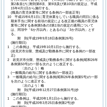
第2条並びに附則第8項、第9項及び第10項の規定は、平成
15年4月1日から施行する。
(職員の育児休業等に関する条例の一部改正等)
10
平成15年6月1日に育児休業をしている職員の同日に係る
期末手当に関する前項の規定による改正後の職員の育児休
業等に関する条例第5条の3第1項の規定の適用について
は、同項中「6か月以内」とあるのは「3か月以内」とす
る。
附
則
(平成19年9月18日
条例第26号)
(施行期日)
1
この条例は、平成19年10月1日から施行する。
(岩見沢市分限、懲戒及び勤務条件に関する条例の一部改
正)
2
岩見沢市分限、懲戒及び勤務条件に関する条例
(昭和26年
条例第50号)
の一部を次のように改正する。
〔次のよう〕略
(一般職員の給与に関する条例の一部改正)
3
一般職員の給与に関する条例
(昭和26年条例第5号)
の一部
を次のように改正する。
〔次のよう〕略
附
則
(平成19年12月27日
条例第31号)
抄
(施行期日)
1
この条例は、平成20年1月1日から施行する。
附
則
(平成20年3月25日
条例第2号)
抄