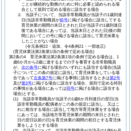
ことが継続的な勤務のために特に必要と認められる場
合として規則で定める場合に該当する場合
エ
当該子について、当該非常勤職員が当該子の1歳到達
日
(当該非常勤職員が
前号
に掲げる場合に該当してする
育児休業の期間の末日とされた日が当該子の1歳到達日
後である場合にあっては、当該末日とされた日)
後の期
間においてこの号に掲げる場合に該当して育児休業を
したことがない場合
(令元条例22・追加、令4条例21・一部改正)
(育児休業法第2条第1項の条例で定める場合)
第2条の4
育児休業法第2条第1項の条例で定める場合は、1
歳6か月から2歳に達するまでの子を養育する非常勤職員
が、
次の各号
に掲げる場合のいずれにも該当する場合
(当該
子についてこの条の規定に該当して育児休業をしている場
合であって
次条第7号
に掲げる事情に該当するときは
第2号
及び
第3号
に掲げる場合に該当する場合、規則で定める特別
の事情がある場合にあっては
同号
に掲げる場合に該当する
場合)
とする。
(1)
当該非常勤職員が当該子の1歳6か月到達日の翌日
(当
該非常勤職員の配偶者がこの条の規定に該当し、又はこ
れに相当する場合に該当して地方等育児休業をする場合
にあっては、当該地方等育児休業の期間の末日とされた
日の翌日以前の日)
を育児休業の期間の初日とする育児休
業をしようとする場合
(2)
当該子について、当該非常勤職員が当該子の1歳6か月