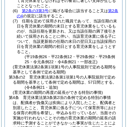
て育児休業をしなければその養育に著しい支障が生じる
こととなったこと。
(6)
第2条の3第3号
に掲げる場合に該当すること又は
第2条
の4
の規定に該当すること。
(7)
任期を定めて採用された職員であって、当該任期の末
日を育児休業の期間の末日とする育児休業をしているも
のが、当該任期を更新され、又は当該任期の満了後引き
続いて採用されることに伴い、当該育児休業に係る子に
ついて、当該更新前の任期の末日の翌日又は当該採用の
日を育児休業の期間の初日とする育児休業をしようとす
ること。
(平19条例26・平22条例12・平29条例2・平29条例
25・令元条例22・令4条例21・一部改正)
(育児休業法第2条第1項第1号の人事院規則で定める期間を
基準として条例で定める期間)
第3条の2
育児休業法第2条第1項第1号の人事院規則で定め
る期間を基準として条例で定める期間は、57日間とする。
(令4条例21・追加)
(育児休業の期間の再度の延長ができる特別の事情)
第4条
育児休業法第3条第2項の条例で定める特別の事情
は、配偶者が負傷又は疾病により入院したこと、配偶者と
別居したこと、育児休業に係る子について保育所等におけ
る保育の利用を希望し、申込みを行っているが、当面その
実施が行われないことその他の育児休業の期間の延長の請
求時に予測することができなかった事実が生じたことによ