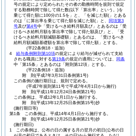
号の規定により定められたその者の勤務時間を規則で規定
する勤務時間で除して得た数
(以下「算出率」という。)
を
乗じて得た額に100分の1.5を」と、「を減じた額(」とある
のは「に算出率を乗じて得た額を減じた額(」と、
同項第3
号
及び
第4号
中「受けるべき給料月額及び」とあるのは「受
けるべき給料月額を算出率で除して得た額及び」と、「受
けるべき給料月額減額基礎額」とあるのは、「受けるべき
給料月額減額基礎額を算出率で除して得た額」とする。
(平22条例18・追加)
4
給与条例附則第10項
の規定により給与が減ぜられて支給
される職員に対する
第19条
の規定の適用については、
同条
中「第15条」とあるのは「附則第12項」とする。
(平22条例18・追加)
附
則
(平成7年3月31日
条例第1号)
この条例の施行期日は、規則で定める。
(平成7年規則第11号で平成7年4月1日から施行)
附
則
(平成11年12月24日
条例第21号)
この条例は、平成12年1月1日から施行する。
附
則
(平成13年12月25日
条例第15号)
抄
(施行期日等)
第1条
この条例は、平成14年4月1日から施行する。
附
則
(平成14年12月25日
条例第21号)
抄
(施行期日)
1
この条例は、公布の日の属する月の翌月の初日
(公布の日
が月の初日であるときは、その日)
から施行する。
ただし、