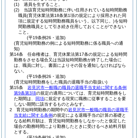
(1)
過員を生ずること。
(2)
当該育児短時間勤務に伴い任用されている短時間勤務
職員
(育児休業法第18条第1項の規定により採用された同
項に規定する短時間勤務職員をいう。以下同じ。)
を短時
間勤務職員として引き続き任用しておくことができない
こと。
(平19条例26・追加)
(育児短時間勤務の例による短時間勤務に係る職員への通
知)
第14条
任命権者は、育児休業法第17条の規定による短時間
勤務をさせる場合又は当該短時間勤務が終了した場合に
は、職員に対し、書面によりその旨を通知しなければなら
ない。
(平19条例26・追加)
(育児短時間勤務をした職員の退職手当の取扱い)
第15条
岩見沢市一般職の職員の退職手当支給に関する条例
第9条第3項
の規定の適用については、育児短時間勤務をし
た期間は、
同項
に規定する現実に職務に従事することを要
しない期間に該当するものとみなす。
2
育児短時間勤務の期間中の
岩見沢市一般職の職員の退職手
当支給に関する条例
の規定による退職手当の計算の基礎と
なる給料月額は、育児短時間勤務をしなかったと仮定した
場合の勤務時間により勤務したときに受けるべき給料月額
とする。
(平19条例26・追加)