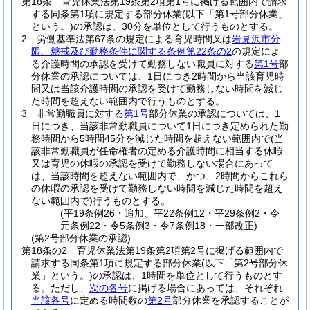
第18条
育児休業法第19条第2項第1号に掲げる範囲内で請求
する同条第1項に規定する部分休業
(以下「第1号部分休業」
という。)
の承認は、30分を単位として行うものとする。
2
労働基準法第67条の規定による育児時間又は
岩見沢市分
限、懲戒及び勤務条件に関する条例第22条の2
の規定によ
る介護時間の承認を受けて勤務しない職員に対する
第1号
部
分休業の承認については、1日につき2時間から当該育児時
間又は当該介護時間の承認を受けて勤務しない時間を減じ
た時間を超えない範囲内で行うものとする。
3
非常勤職員に対する
第1号
部分休業の承認については、1
日につき、当該非常勤職員について1日につき定められた勤
務時間から5時間45分を減じた時間を超えない範囲内で
(当
該非常勤職員が任命権者の定める介護時間に相当する休暇
又は育児の休暇の承認を受けて勤務しない場合にあって
は、当該時間を超えない範囲内で、かつ、2時間からこれら
の休暇の承認を受けて勤務しない時間を減じた時間を超え
ない範囲内で)
行うものとする。
(平19条例26・追加、平22条例12・平29条例2・令
元条例22・令5条例3・令7条例18・一部改正)
(第2号部分休業の承認)
第18条の2
育児休業法第19条第2項第2号に掲げる範囲内で
請求する同条第1項に規定する部分休業
(以下「第2号部分休
業」という。)
の承認は、1時間を単位として行うものとす
る。
ただし、
次の各号
に掲げる場合にあっては、それぞれ
当該各号
に定める時間数の
第2号
部分休業を承認することが