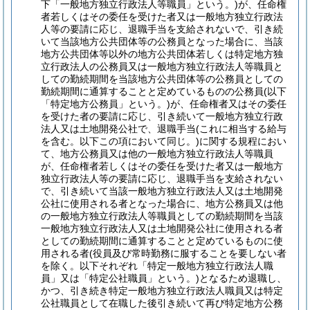
下「一般地方独立行政法人等職員」という。)
が、任命権
者若しくはその委任を受けた者又は一般地方独立行政法
人等の要請に応じ、退職手当を支給されないで、引き続
いて当該地方公共団体等の公務員となった場合に、当該
地方公共団体等以外の地方公共団体若しくは特定地方独
立行政法人の公務員又は一般地方独立行政法人等職員と
しての勤続期間を当該地方公共団体等の公務員としての
勤続期間に通算することと定めているものの公務員
(以下
「特定地方公務員」という。)
が、任命権者又はその委任
を受けた者の要請に応じ、引き続いて一般地方独立行政
法人又は土地開発公社で、退職手当
(これに相当する給与
を含む。以下この項において同じ。)
に関する規程におい
て、地方公務員又は他の一般地方独立行政法人等職員
が、任命権者若しくはその委任を受けた者又は一般地方
独立行政法人等の要請に応じ、退職手当を支給されない
で、引き続いて当該一般地方独立行政法人又は土地開発
公社に使用される者となった場合に、地方公務員又は他
の一般地方独立行政法人等職員としての勤続期間を当該
一般地方独立行政法人又は土地開発公社に使用される者
としての勤続期間に通算することと定めているものに使
用される者
(役員及び常時勤務に服することを要しない者
を除く。以下それぞれ「特定一般地方独立行政法人職
員」又は「特定公社職員」という。)
となるため退職し、
かつ、引き続き特定一般地方独立行政法人職員又は特定
公社職員として在職した後引き続いて再び特定地方公務