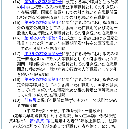
(14)
第9条の2第3項第2号
に規定する再び職員となった者
の
同号
に規定する先の特定公庫等職員としての引き続い
た在職期間、国家公務員としての引き続いた在職期間及
び後の特定公庫等職員としての引き続いた在職期間
(15)
第9条の2第3項第3号
に規定する場合における職員以
外の地方公務員としての引き続いた在職期間及び特定一
般地方独立行政法人等職員としての引き続いた在職期間
(16)
第9条の2第3項第4号
に規定する場合における国家公
務員としての引き続いた在職期間及び特定公庫等職員と
しての引き続いた在職期間
(17)
第9条の2第3項第5号
に規定する場合における先の特
定一般地方独立行政法人等職員としての引き続いた在職
期間、職員以外の地方公務員としての引き続いた在職期
間及び後の特定一般地方独立行政法人等職員としての引
き続いた在職期間
(18)
第9条の2第3項第6号
に規定する場合における先の特
定公庫等職員としての引き続いた在職期間、国家公務員
としての引き続いた在職期間及び後の特定公庫等職員と
しての引き続いた在職期間
(19)
前各号
に掲げる期間に準ずるものとして規則で定め
る在職期間
(平20条例2・全改、平25条例9・一部改正)
(定年前早期退職者に対する退職手当の基本額に係る特例)
第4条の3
第4条第1項
に規定する者
(25年以上勤続し、法律
の規定に基づく任期を終えて退職した者を除く。)
のうち、