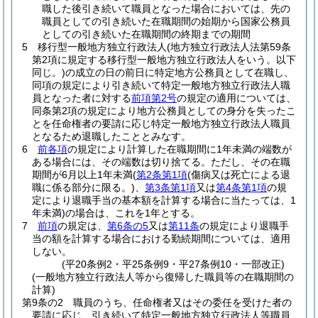
職した後引き続いて職員となった場合においては、先の
職員としての引き続いた在職期間の始期から国家公務員
としての引き続いた在職期間の終期までの期間
5
移行型一般地方独立行政法人
(地方独立行政法人法第59条
第2項に規定する移行型一般地方独立行政法人をいう。以下
同じ。)
の成立の日の前日に特定地方公務員として在職し、
同項の規定により引き続いて特定一般地方独立行政法人職
員となった者に対する
前項第2号
の規定の適用については、
同条第2項の規定により地方公務員としての身分を失ったこ
とを任命権者の要請に応じ特定一般地方独立行政法人職員
となるため退職したこととみなす。
6
前各項
の規定により計算した在職期間に1年未満の端数が
ある場合には、その端数は切り捨てる。
ただし、その在職
期間が6月以上1年未満
(
第2条第1項
(傷病又は死亡による退
職に係る部分に限る。)
、
第3条第1項
又は
第4条第1項
の規
定により退職手当の基本額を計算する場合に当たっては、1
年未満)
の場合は、これを1年とする。
7
前項
の規定は、
第6条の5
又は
第11条
の規定により退職手
当の額を計算する場合における勤続期間については、適用
しない。
(平20条例2・平25条例9・平27条例10・一部改正)
(一般地方独立行政法人等から復帰した職員等の在職期間の
計算)
第9条の2
職員のうち、任命権者又はその委任を受けた者の
要請に応じ、引き続いて特定一般地方独立行政法人等職員