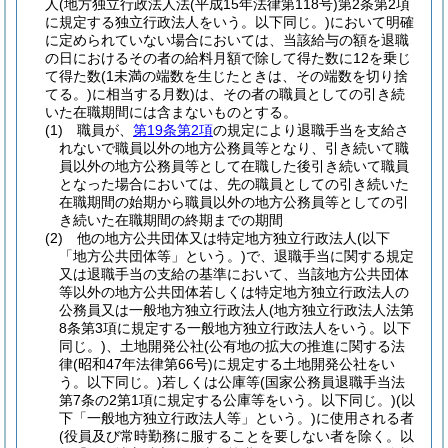
人
(地方独立行政法人法
(平成15年法律第118号)
第2条第2項
に規定する独立行政法人をいう。以下同じ。)
において明確
に定められていない場合においては、当該給与の額を退職
の日におけるその者の給料月額で除して得た数に12を乗じ
て得た数
(1未満の端数を生じたときは、その端数を切り捨
てる。)
に相当する月数)
は、その者の職員としての引き続
いた在職期間には含まないものとする。
(1)
職員が、
第19条第2項
の規定により退職手当を支給さ
れないで職員以外の地方公務員等となり、引き続いて職
員以外の地方公務員等として在職した後引き続いて職員
となった場合においては、先の職員としての引き続いた
在職期間の始期から職員以外の地方公務員等としての引
き続いた在職期間の終期までの期間
(2)
他の地方公共団体又は特定地方独立行政法人
(以下
「地方公共団体等」という。)
で、退職手当に関する規定
又は退職手当の支給の基準において、当該地方公共団体
等以外の地方公共団体若しくは特定地方独立行政法人の
公務員又は一般地方独立行政法人
(地方独立行政法人法第
8条第3項に規定する一般地方独立行政法人をいう。以下
同じ。)
、土地開発公社
(公有地の拡大の推進に関する法
律
(昭和47年法律第66号)
に規定する土地開発公社をい
う。以下同じ。)
若しくは公庫等
(国家公務員退職手当法
第7条の2第1項に規定する公庫等をいう。以下同じ。)
(以
下「一般地方独立行政法人等」という。)
に使用される者
(役員及び常時勤務に服することを要しない者を除く。以