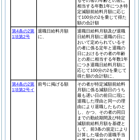
るその者の年齢との差に
相当する年数1年につき特
定減額前給料月額に応じ
て100分の2を乗じて得た
額の合計額
第4条の2第
退職日給料月額
退職日給料月額及び退職
1項第2号
に、
日給料月額に退職の日に
おいて定められているそ
の者に係る定年と退職の
日におけるその者の年齢
との差に相当する年数1年
につき退職日給料月額に
応じて100分の2を乗じて
得た額の合計額に、
第4条の2第
前号に掲げる額
その者が特定減額前給料
1項第2号イ
月額に係る減額日のうち
最も遅い日の前日に現に
退職した理由と同一の理
由により退職したものと
し、かつ、その者の同日
までの勤続期間及び特定
減額前給料月額を基礎と
して、前3条の規定により
計算した場合の退職手当