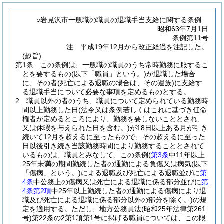
○岩見沢市一般職の職員の退職手当支給に関する条例
昭和63年7月1日
条例第11号
注 平成19年12月から改正経過を注記した。
(趣旨)
第1条
この条例は、一般職の職員のうち常時勤務に服するこ
とを要するもの
(以下「職員」という。)
が退職した場合
に、その者
(死亡による退職の場合は、その遺族)
に支給す
る退職手当について必要な事項を定めるものとする。
2
職員以外の者のうち、職員について定められている勤務時
間以上勤務した日
(法令又は条例若しくはこれに基づき任命
権者が定めるところにより、勤務を要しないこととされ、
又は休暇を与えられた日を含む。)
が18日以上ある月が引き
続いて12月を超えるに至ったもので、その超えるに至った
日以後引き続き当該勤務時間により勤務することとされて
いるものは、職員とみなして、この条例
(
第3条
中11年以上
25年未満の期間勤続した者の通勤による負傷又は病気
(以下
「傷病」という。)
による退職及び死亡による退職並びに
第
4条
中公務上の傷病又は死亡による退職に係る部分並びに
第
4条第2項
中25年以上勤続した者の通勤による傷病により退
職及び死亡による退職に係る部分以外の部分を除く。)
の規
定を適用する。
ただし、地方公務員法
(昭和25年法律第261
号)
第22条の2第1項第1号に掲げる職員については、この限