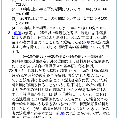
の150
(2)
11年以上25年以下の期間については、1年につき100
分の165
(3)
26年以上34年以下の期間については、1年につき100
分の180
(4)
35年以上の期間については、1年につき100分の105
2
前項
の規定は、25年以上勤続した者で、通勤による傷病
により退職し、死亡により退職し、又は定年に達した日以
後その者の非違によることなく退職した者
(
前項
の規定に該
当する者を除く。)
に対する退職手当の基本額について準用
する。
(平19条例32・平20条例2・令5条例3・一部改正)
(給料月額の減額改定以外の理由により給料月額が減額され
たことがある場合の退職手当の基本額に係る特例)
第4条の2
退職した者の基礎在職期間中に、給料月額の減額
改定
(給料月額の改定をする条例が制定された場合におい
て、当該条例による改定により当該改定前に受けていた給
料月額が減額されることをいう。以下同じ。)
以外の理由に
よりその者の給料月額が減額されたことがある場合におい
て、当該理由が生じた日
(以下「減額日」という。)
におけ
る当該理由により減額されなかったものとした場合のその
者の給料月額のうち最も多いもの
(以下「特定減額前給料月
額」という。)
が、退職日給料月額よりも多いときは、その
者の退職手当の基本額は、
前3条
の規定にかかわらず、次に