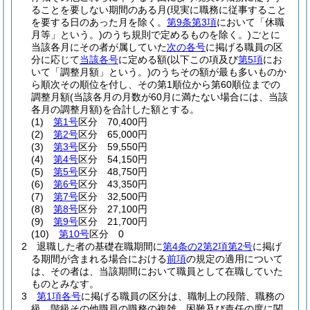
ることを要しない期間のある月
(現実に職務に従事すること
を要する日のあった月を除く。
第9条第3項
において「休職
月等」という。)
のうち規則で定めるものを除く。)
ごとに
当該各月にその者が属していた
次の各号
に掲げる職員の区
分に応じて
当該各号
に定める額
(以下この項及び
第5項
にお
いて「調整月額」という。)
のうちその額が最も多いものか
ら順次その順位を付し、その第1順位から第60順位までの
調整月額
(当該各月の月数が60月に満たない場合には、当該
各月の調整月額)
を合計した額とする。
(1)
第1号
区分 70,400円
(2)
第2号
区分 65,000円
(3)
第3号
区分 59,550円
(4)
第4号
区分 54,150円
(5)
第5号
区分 48,750円
(6)
第6号
区分 43,350円
(7)
第7号
区分 32,500円
(8)
第8号
区分 27,100円
(9)
第9号
区分 21,700円
(10)
第10号
区分 0
2
退職した者の基礎在職期間に
第4条の2第2項第2号
に掲げ
る期間が含まれる場合における
前項
の規定の適用について
は、その者は、当該期間において職員として在職していた
ものとみなす。
3
第1項各号
に掲げる職員の区分は、職制上の段階、職務の
級、階級その他職員の職務の複雑、困難及び責任の度に関