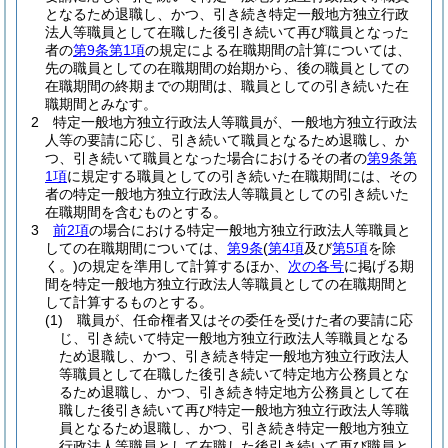
となるため退職し、かつ、引き続き特定一般地方独立行政
法人等職員として在職した後引き続いて再び職員となった
者の
第9条第1項
の規定による在職期間の計算については、
先の職員としての在職期間の始期から、後の職員としての
在職期間の終期までの期間は、職員としての引き続いた在
職期間とみなす。
2
特定一般地方独立行政法人等職員が、一般地方独立行政法
人等の要請に応じ、引き続いて職員となるため退職し、か
つ、引き続いて職員となった場合におけるその者の
第9条第
1項
に規定する職員としての引き続いた在職期間には、その
者の特定一般地方独立行政法人等職員としての引き続いた
在職期間を含むものとする。
3
前2項
の場合における特定一般地方独立行政法人等職員と
しての在職期間については、
第9条
(
第4項
及び
第5項
を除
く。)
の規定を準用して計算するほか、
次の各号
に掲げる期
間を特定一般地方独立行政法人等職員としての在職期間と
して計算するものとする。
(1)
職員が、任命権者又はその委任を受けた者の要請に応
じ、引き続いて特定一般地方独立行政法人等職員となる
ため退職し、かつ、引き続き特定一般地方独立行政法人
等職員として在職した後引き続いて特定地方公務員とな
るため退職し、かつ、引き続き特定地方公務員として在
職した後引き続いて再び特定一般地方独立行政法人等職
員となるため退職し、かつ、引き続き特定一般地方独立
行政法人等職員として在職した後引き続いて再び職員と