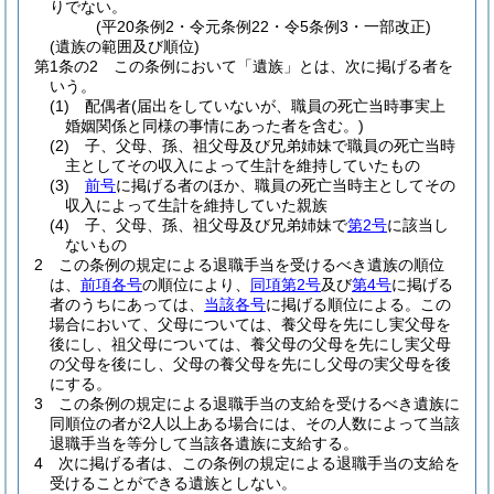
りでない。
(平20条例2・令元条例22・令5条例3・一部改正)
(遺族の範囲及び順位)
第1条の2
この条例において「遺族」とは、次に掲げる者を
いう。
(1)
配偶者
(届出をしていないが、職員の死亡当時事実上
婚姻関係と同様の事情にあった者を含む。)
(2)
子、父母、孫、祖父母及び兄弟姉妹で職員の死亡当時
主としてその収入によって生計を維持していたもの
(3)
前号
に掲げる者のほか、職員の死亡当時主としてその
収入によって生計を維持していた親族
(4)
子、父母、孫、祖父母及び兄弟姉妹で
第2号
に該当し
ないもの
2
この条例の規定による退職手当を受けるべき遺族の順位
は、
前項各号
の順位により、
同項第2号
及び
第4号
に掲げる
者のうちにあっては、
当該各号
に掲げる順位による。
この
場合において、父母については、養父母を先にし実父母を
後にし、祖父母については、養父母の父母を先にし実父母
の父母を後にし、父母の養父母を先にし父母の実父母を後
にする。
3
この条例の規定による退職手当の支給を受けるべき遺族に
同順位の者が2人以上ある場合には、その人数によって当該
退職手当を等分して当該各遺族に支給する。
4
次に掲げる者は、この条例の規定による退職手当の支給を
受けることができる遺族としない。