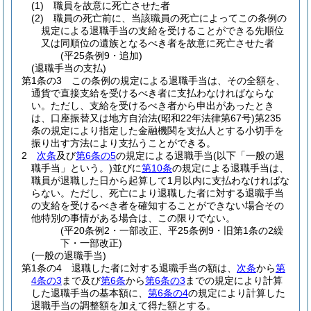
(1)
職員を故意に死亡させた者
(2)
職員の死亡前に、当該職員の死亡によってこの条例の
規定による退職手当の支給を受けることができる先順位
又は同順位の遺族となるべき者を故意に死亡させた者
(平25条例9・追加)
(退職手当の支払)
第1条の3
この条例の規定による退職手当は、その全額を、
通貨で直接支給を受けるべき者に支払わなければならな
い。
ただし、支給を受けるべき者から申出があったとき
は、口座振替又は地方自治法
(昭和22年法律第67号)
第235
条の規定により指定した金融機関を支払人とする小切手を
振り出す方法により支払うことができる。
2
次条
及び
第6条の5
の規定による退職手当
(以下「一般の退
職手当」という。)
並びに
第10条
の規定による退職手当は、
職員が退職した日から起算して1月以内に支払わなければな
らない。
ただし、死亡により退職した者に対する退職手当
の支給を受けるべき者を確知することができない場合その
他特別の事情がある場合は、この限りでない。
(平20条例2・一部改正、平25条例9・旧第1条の2繰
下・一部改正)
(一般の退職手当)
第1条の4
退職した者に対する退職手当の額は、
次条
から
第
4条の3
まで及び
第6条
から
第6条の3
までの規定により計算
した退職手当の基本額に、
第6条の4
の規定により計算した
退職手当の調整額を加えて得た額とする。