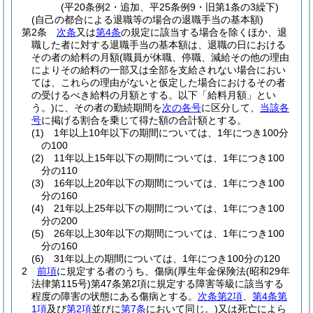
(平20条例2・追加、平25条例9・旧第1条の3繰下)
(自己の都合による退職等の場合の退職手当の基本額)
第2条
次条
又は
第4条
の規定に該当する場合を除くほか、退
職した者に対する退職手当の基本額は、退職の日における
その者の給料の月額
(職員が休職、停職、減給その他の理由
によりその給料の一部又は全部を支給されない場合におい
ては、これらの理由がないと仮定した場合におけるその者
の受けるべき給料の月額とする。以下「給料月額」とい
う。)
に、その者の勤続期間を
次の各号
に区分して、
当該各
号
に掲げる割合を乗じて得た額の合計額とする。
(1)
1年以上10年以下の期間については、1年につき100分
の100
(2)
11年以上15年以下の期間については、1年につき100
分の110
(3)
16年以上20年以下の期間については、1年につき100
分の160
(4)
21年以上25年以下の期間については、1年につき100
分の200
(5)
26年以上30年以下の期間については、1年につき100
分の160
(6)
31年以上の期間については、1年につき100分の120
2
前項
に規定する者のうち、傷病
(厚生年金保険法
(昭和29年
法律第115号)
第47条第2項に規定する障害等級に該当する
程度の障害の状態にある傷病とする。
次条第2項
、
第4条第
1項
及び
第2項
並びに
第7条
において同じ。)
又は死亡によら