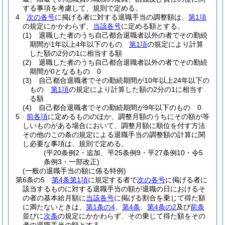
する事項を考慮して、規則で定める。
4
次の各号
に掲げる者に対する退職手当の調整額は、
第1項
の規定にかかわらず、
当該各号
に定める額とする。
(1)
退職した者のうち自己都合退職者以外の者でその勤続
期間が1年以上4年以下のもの
第1項
の規定により計算
した額の2分の1に相当する額
(2)
退職した者のうち自己都合退職者以外の者でその勤続
期間が0となるもの 0
(3)
自己都合退職者でその勤続期間が10年以上24年以下の
もの
第1項
の規定により計算した額の2分の1に相当す
る額
(4)
自己都合退職者でその勤続期間が9年以下のもの 0
5
前各項
に定めるもののほか、調整月額のうちにその額が等
しいものがある場合において、調整月額に順位を付す方法
その他のこの条の規定による退職手当の調整額の計算に関
し必要な事項は、規則で定める。
(平20条例2・追加、平25条例9・平27条例10・令5
条例3・一部改正)
(一般の退職手当の額に係る特例)
第6条の5
第4条第1項
に規定する者で
次の各号
に掲げる者に
該当するものに対する退職手当の額が退職の日におけるそ
の者の基本給月額に
当該各号
に掲げる割合を乗じて得た額
に満たないときは、
第1条の4
、
第4条
、
第4条の2
及び
前条
並びに
次条
の規定にかかわらず、その乗じて得た額をその