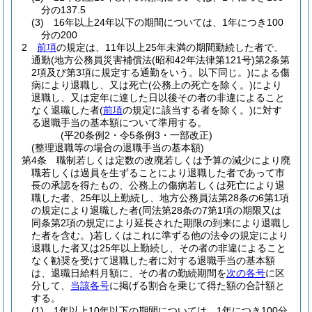
分の137.5
(3)
16年以上24年以下の期間については、1年につき100
分の200
2
前項
の規定は、11年以上25年未満の期間勤続した者で、
通勤
(地方公務員災害補償法
(昭和42年法律第121号)
第2条第
2項及び第3項に規定する通勤をいう。以下同じ。)
による傷
病により退職し、又は死亡
(公務上の死亡を除く。)
により
退職し、又は定年に達した日以後その者の非違によること
なく退職した者
(
前項
の規定に該当する者を除く。)
に対す
る退職手当の基本額について準用する。
(平20条例2・令5条例3・一部改正)
(整理退職等の場合の退職手当の基本額)
第4条
職制若しくは定数の改廃若しくは予算の減少により廃
職若しくは過員を生ずることにより退職した者であって市
長の承認を得たもの、公務上の傷病若しくは死亡により退
職した者、25年以上勤続し、地方公務員法第28条の6第1項
の規定により退職した者
(同法第28条の7第1項の期限又は
同条第2項の規定により延長された期限の到来により退職し
た者を含む。)
若しくはこれに準ずる他の法令の規定により
退職した者又は25年以上勤続し、その者の非違によること
なく勧奨を受けて退職した者に対する退職手当の基本額
は、退職日給料月額に、その者の勤続期間を
次の各号
に区
分して、
当該各号
に掲げる割合を乗じて得た額の合計額と
する。
(1)
1年以上10年以下の期間については、1年につき100分