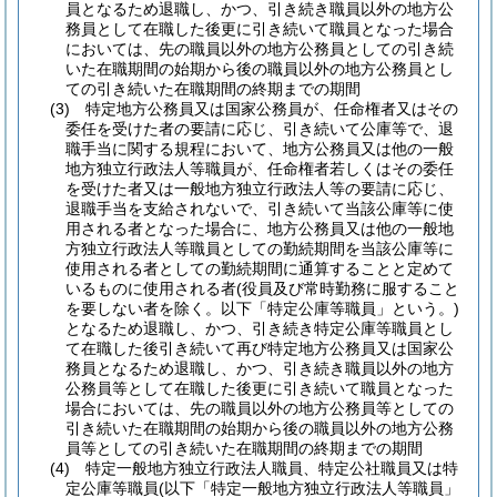
員となるため退職し、かつ、引き続き職員以外の地方公
務員として在職した後更に引き続いて職員となった場合
においては、先の職員以外の地方公務員としての引き続
いた在職期間の始期から後の職員以外の地方公務員とし
ての引き続いた在職期間の終期までの期間
(3)
特定地方公務員又は国家公務員が、任命権者又はその
委任を受けた者の要請に応じ、引き続いて公庫等で、退
職手当に関する規程において、地方公務員又は他の一般
地方独立行政法人等職員が、任命権者若しくはその委任
を受けた者又は一般地方独立行政法人等の要請に応じ、
退職手当を支給されないで、引き続いて当該公庫等に使
用される者となった場合に、地方公務員又は他の一般地
方独立行政法人等職員としての勤続期間を当該公庫等に
使用される者としての勤続期間に通算することと定めて
いるものに使用される者
(役員及び常時勤務に服すること
を要しない者を除く。以下「特定公庫等職員」という。)
となるため退職し、かつ、引き続き特定公庫等職員とし
て在職した後引き続いて再び特定地方公務員又は国家公
務員となるため退職し、かつ、引き続き職員以外の地方
公務員等として在職した後更に引き続いて職員となった
場合においては、先の職員以外の地方公務員等としての
引き続いた在職期間の始期から後の職員以外の地方公務
員等としての引き続いた在職期間の終期までの期間
(4)
特定一般地方独立行政法人職員、特定公社職員又は特
定公庫等職員
(以下「特定一般地方独立行政法人等職員」