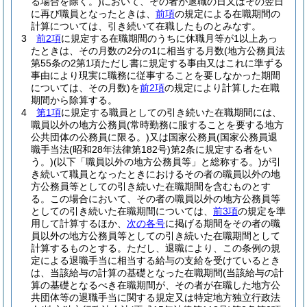
る場合を除く。)
において、その者が退職の日又はその翌日
に再び職員となったときは、
前項
の規定による在職期間の
計算については、引き続いて在職したものとみなす。
3
前2項
に規定する在職期間のうちに休職月等が1以上あっ
たときは、その月数の2分の1に相当する月数
(地方公務員法
第55条の2第1項ただし書に規定する事由又はこれに準ずる
事由により現実に職務に従事することを要しなかった期間
については、その月数)
を
前2項
の規定により計算した在職
期間から除算する。
4
第1項
に規定する職員としての引き続いた在職期間には、
職員以外の地方公務員
(常時勤務に服することを要する地方
公共団体の公務員に限る。)
又は国家公務員
(国家公務員退
職手当法
(昭和28年法律第182号)
第2条に規定する者をい
う。)
(以下「職員以外の地方公務員等」と総称する。)
が引
き続いて職員となったときにおけるその者の職員以外の地
方公務員等としての引き続いた在職期間を含むものとす
る。
この場合において、その者の職員以外の地方公務員等
としての引き続いた在職期間については、
前3項
の規定を準
用して計算するほか、
次の各号
に掲げる期間をその者の職
員以外の地方公務員等としての引き続いた在職期間として
計算するものとする。
ただし、退職により、この条例の規
定による退職手当に相当する給与の支給を受けているとき
は、当該給与の計算の基礎となった在職期間
(当該給与の計
算の基礎となるべき在職期間が、その者が在職した地方公
共団体等の退職手当に関する規定又は特定地方独立行政法