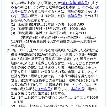
ずその者の都合により退職した者
(
第12条第1項各号
に掲げ
るものを含む。)
に対する退職手当の基本額は、その者が
次
の各号
に定める者に該当するときは、
前項
の規定にかかわ
らず、
同項
の規定により計算した額に
当該各号
に定める割
合を乗じて得た額とする。
(1)
勤続期間1年以上10年以下の者 100分の60
(2)
勤続期間11年以上15年以下の者 100分の80
(3)
勤続期間16年以上19年以下の者 100分の90
(平20条例2・平25条例9・平27条例29・一部改正)
(11年以上25年未満勤続後の定年退職等の場合の退職手当
の基本額)
第3条
11年以上25年未満の期間勤続して退職した者
(地方公
務員法第28条の6第1項の規定により退職した者
(同法第28
条の7第1項の期限又は同条第2項の規定により延長された
期限の到来により退職した者を含む。)
若しくはこれに準ず
る他の法令の規定により退職した者、法律の規定に基づく
任期を終えて退職した者又はその者の非違によることなく
勧奨を受けて退職した者であって市長の承認を得たものに
限る。)
に対する退職手当の基本額は、退職の日におけるそ
の者の給料月額
(以下「退職日給料月額」という。)
に、そ
の者の勤続期間を
次の各号
に区分して、
当該各号
に掲げる
割合を乗じて得た額の合計額とする。
(1)
1年以上10年以下の期間については、1年につき100分
の125
(2)
11年以上15年以下の期間については、1年につき100