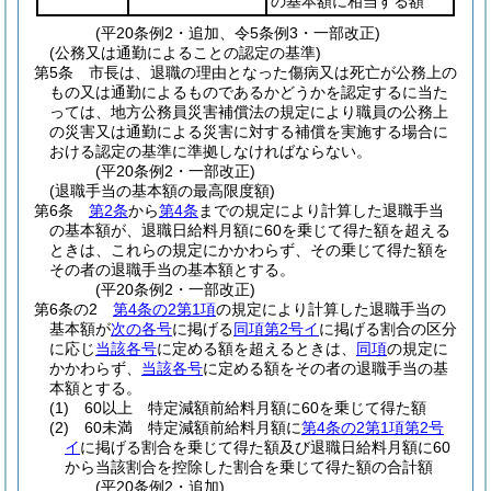
の基本額に相当する額
(平20条例2・追加、令5条例3・一部改正)
(公務又は通勤によることの認定の基準)
第5条
市長は、退職の理由となった傷病又は死亡が公務上の
もの又は通勤によるものであるかどうかを認定するに当た
っては、地方公務員災害補償法の規定により職員の公務上
の災害又は通勤による災害に対する補償を実施する場合に
おける認定の基準に準拠しなければならない。
(平20条例2・一部改正)
(退職手当の基本額の最高限度額)
第6条
第2条
から
第4条
までの規定により計算した退職手当
の基本額が、退職日給料月額に60を乗じて得た額を超える
ときは、これらの規定にかかわらず、その乗じて得た額を
その者の退職手当の基本額とする。
(平20条例2・一部改正)
第6条の2
第4条の2第1項
の規定により計算した退職手当の
基本額が
次の各号
に掲げる
同項第2号イ
に掲げる割合の区分
に応じ
当該各号
に定める額を超えるときは、
同項
の規定に
かかわらず、
当該各号
に定める額をその者の退職手当の基
本額とする。
(1)
60以上 特定減額前給料月額に60を乗じて得た額
(2)
60未満 特定減額前給料月額に
第4条の2第1項第2号
イ
に掲げる割合を乗じて得た額及び退職日給料月額に60
から当該割合を控除した割合を乗じて得た額の合計額
(平20条例2・追加)