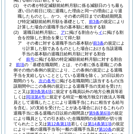
掲げる額の合計額とする。
(1)
その者が特定減額前給料月額に係る減額日のうち最も
遅い日の前日に現に退職した理由と同一の理由により退
職したものとし、かつ、その者の同日までの勤続期間及
び特定減額前給料月額を基礎として、
前3条
の規定により
計算した場合の退職手当の基本額に相当する額
(2)
退職日給料月額に、
ア
に掲げる割合から
イ
に掲げる割
合を控除した割合を乗じて得た額
ア
その者に対する退職手当の基本額が
前3条
の規定によ
り計算した額であるものとした場合における当該退職
手当の基本額の退職日給料月額に対する割合
イ
前号
に掲げる額の特定減額前給料月額に対する割合
2
前項
の「基礎在職期間」とは、その者に係る退職
(この条
例その他の条例の規定により、この条例の規定による退職
手当を支給しないこととしている退職を除く。)
の日以前の
期間のうち、
次の各号
に掲げる在職期間に該当するもの
(当
該期間中にこの条例の規定による退職手当の支給を受けた
こと又は
第9条第4項
に規定する職員以外の地方公務員等若
しくは
同項第4号
に規定する特定一般地方独立行政法人等職
員として退職したことにより退職手当
(これに相当する給与
を含む。)
の支給を受けたことがある場合におけるこれらの
退職手当に係る退職の日以前の期間及び
第9条第6項
の規定
により職員としての引き続いた在職期間の全期間が切り捨
てられたこと又は
第12条第1項
若しくは
第14条第1項
の規定
により一般の退職手当等
(一般の退職手当及び
第10条
の規定