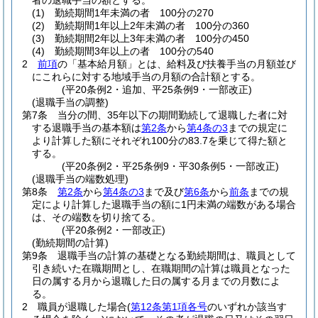
者の退職手当の額とする。
(1)
勤続期間1年未満の者 100分の270
(2)
勤続期間1年以上2年未満の者 100分の360
(3)
勤続期間2年以上3年未満の者 100分の450
(4)
勤続期間3年以上の者 100分の540
2
前項
の「基本給月額」とは、給料及び扶養手当の月額並び
にこれらに対する地域手当の月額の合計額とする。
(平20条例2・追加、平25条例9・一部改正)
(退職手当の調整)
第7条
当分の間、35年以下の期間勤続して退職した者に対
する退職手当の基本額は
第2条
から
第4条の3
までの規定に
より計算した額にそれぞれ100分の83.7を乗じて得た額と
する。
(平20条例2・平25条例9・平30条例5・一部改正)
(退職手当の端数処理)
第8条
第2条
から
第4条の3
まで及び
第6条
から
前条
までの規
定により計算した退職手当の額に1円未満の端数がある場合
は、その端数を切り捨てる。
(平20条例2・一部改正)
(勤続期間の計算)
第9条
退職手当の計算の基礎となる勤続期間は、職員として
引き続いた在職期間とし、在職期間の計算は職員となった
日の属する月から退職した日の属する月までの月数によ
る。
2
職員が退職した場合
(
第12条第1項各号
のいずれか該当す