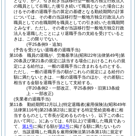
となり、かつ、引き続き当該移行型一般地方独立行政法人
の職員として在職した後引き続いて職員となった場合にお
けるその者の退職手当の算定の基礎となる勤続期間の計算
については、その者の当該移行型一般地方独立行政法人の
職員としての在職期間を職員としての引き続いた在職期間
とみなす。
ただし、その者が当該移行型一般地方独立行政
法人を退職したことにより退職手当の支給を受けていると
きは、この限りでない。
(平25条例9・追加)
(予告を受けない退職者の退職手当)
第10条
職員の退職が、労働基準法
(昭和22年法律第49号)
第
20条及び第21条の規定に該当する場合におけるこれらの規
定による給付は、一般の退職手当に含まれるものとする。
ただし、一般の退職手当の額がこれらの規定による給付の
額に満たないときは、一般の退職手当のほか、その差額に
相当する金額を退職手当として支給する。
(平20条例2・一部改正、平25条例9・旧第13条繰
上・一部改正)
(失業者の退職手当)
第11条
勤続期間12月以上
(特定退職者
(雇用保険法
(昭和49年
法律第116号)
第23条第2項に規定する特定受給資格者に相
当するものとして市長が定めるものをいう。以下この条に
おいて同じ。)
にあっては、6月以上)
で退職した職員であっ
て、
第1号
に掲げる額が
第2号
に掲げる額に満たないもの
が、当該退職した職員を雇用保険法第15条第1項に規定す