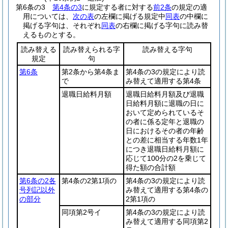
第6条の3
第4条の3
に規定する者に対する
前2条
の規定の適
用については、
次の表
の左欄に掲げる規定中
同表
の中欄に
掲げる字句は、それぞれ
同表
の右欄に掲げる字句に読み替
えるものとする。
読み替える
読み替えられる字
読み替える字句
規定
句
第6条
第2条から第4条ま
第4条の3の規定により読
で
み替えて適用する第4条
退職日給料月額
退職日給料月額及び退職
日給料月額に退職の日に
おいて定められているそ
の者に係る定年と退職の
日におけるその者の年齢
との差に相当する年数1年
につき退職日給料月額に
応じて100分の2を乗じて
得た額の合計額
第6条の2各
第4条の2第1項の
第4条の3の規定により読
号列記以外
み替えて適用する第4条の
の部分
2第1項の
同項第2号イ
第4条の3の規定により読
み替えて適用する同項第2