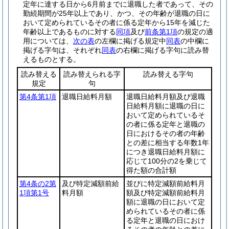
定年に達する日から6月前までに退職した者であって、その
勤続期間が25年以上であり、かつ、その年齢が退職の日に
おいて定められているその者に係る定年から15年を減じた
年齢以上であるものに対する
同項
及び
前条第1項
の規定の適
用については、
次の表
の左欄に掲げる規定中
同表
の中欄に
掲げる字句は、それぞれ
同表
の右欄に掲げる字句に読み替
えるものとする。
読み替える
読み替えられる字
読み替える字句
規定
句
第4条第1項
退職日給料月額
退職日給料月額及び退職
日給料月額に退職の日に
おいて定められているそ
の者に係る定年と退職の
日におけるその者の年齢
との差に相当する年数1年
につき退職日給料月額に
応じて100分の2を乗じて
得た額の合計額
第4条の2第
及び特定減額前給
並びに特定減額前給料月
1項第1号
料月額
額及び特定減額前給料月
額に退職の日において定
められているその者に係
る定年と退職の日におけ