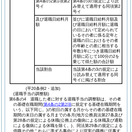
第4条の2第1項第2
第4条の3の規定により読
号イ
み替えて適用する同項第2
号イ
及び退職日給料月
並びに退職日給料月額及
額
び退職日給料月額に退職
の日において定められて
いるその者に係る定年と
退職の日におけるその者
の年齢との差に相当する
年数1年につき退職日給料
月額に応じて100分の2を
乗じて得た額の合計額
当該割合
当該第4条の3の規定によ
り読み替えて適用する同
号イに掲げる割合
(平20条例2・追加)
(退職手当の調整額)
第6条の4
退職した者に対する退職手当の調整額は、その者
の基礎在職期間
(
第4条の2第2項
に規定する基礎在職期間を
いう。以下同じ。)
の初日の属する月からその者の基礎在職
期間の末日の属する月までの各月
(地方公務員法第27条及び
第28条の規定による休職
(公務上の傷病による休職及び通勤
による傷病による休職を除く。)
、同法第29条の規定による
停職その他これらに準ずる事由により現実の職務に従事す