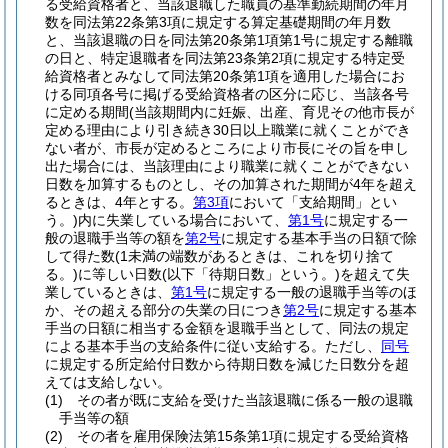
る受給資格者と、当該退職した職員の基準勤続期間の年月
数を同法第22条第3項に規定する算定基礎期間の年月数
と、当該退職の日を同法第20条第1項第1号に規定する離職
の日と、特定退職者を同法第23条第2項に規定する特定受
給資格者とみなして同法第20条第1項を適用した場合にお
ける同項各号に掲げる受給資格者の区分に応じ、当該各号
に定める期間
(当該期間内に妊娠、出産、育児その他市長が
定める理由により引き続き30日以上職業に就くことができ
ない者が、市長が定めるところにより市長にその旨を申し
出た場合には、当該理由により職業に就くことができない
日数を加算するものとし、その加算された期間が4年を超え
るときは、4年とする。
第3項
において「支給期間」とい
う。)
内に失業している場合において、
第1号
に規定する一
般の退職手当等の額を
第2号
に規定する基本手当の日額で除
して得た数
(1未満の端数があるときは、これを切り捨て
る。)
に等しい日数
(以下「待期日数」という。)
を超えて失
業しているときは、
第1号
に規定する一般の退職手当等のほ
か、その超える部分の失業の日につき
第2号
に規定する基本
手当の日額に相当する金額を退職手当として、同法の規定
による基本手当の支給条件に従い支給する。
ただし、
同号
に規定する所定給付日数から待期日数を減じた日数分を超
えては支給しない。
(1)
その者が既に支給を受けた当該退職に係る一般の退職
手当等の額
(2)
その者を雇用保険法第15条第1項に規定する受給資格