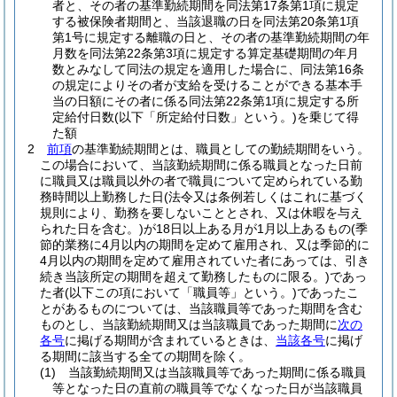
者と、その者の基準勤続期間を同法第17条第1項に規定
する被保険者期間と、当該退職の日を同法第20条第1項
第1号に規定する離職の日と、その者の基準勤続期間の年
月数を同法第22条第3項に規定する算定基礎期間の年月
数とみなして同法の規定を適用した場合に、同法第16条
の規定によりその者が支給を受けることができる基本手
当の日額にその者に係る同法第22条第1項に規定する所
定給付日数
(以下「所定給付日数」という。)
を乗じて得
た額
2
前項
の基準勤続期間とは、職員としての勤続期間をいう。
この場合において、当該勤続期間に係る職員となった日前
に職員又は職員以外の者で職員について定められている勤
務時間以上勤務した日
(法令又は条例若しくはこれに基づく
規則により、勤務を要しないこととされ、又は休暇を与え
られた日を含む。)
が18日以上ある月が1月以上あるもの
(季
節的業務に4月以内の期間を定めて雇用され、又は季節的に
4月以内の期間を定めて雇用されていた者にあっては、引き
続き当該所定の期間を超えて勤務したものに限る。)
であっ
た者
(以下この項において「職員等」という。)
であったこ
とがあるものについては、当該職員等であった期間を含む
ものとし、当該勤続期間又は当該職員であった期間に
次の
各号
に掲げる期間が含まれているときは、
当該各号
に掲げ
る期間に該当する全ての期間を除く。
(1)
当該勤続期間又は当該職員等であった期間に係る職員
等となった日の直前の職員等でなくなった日が当該職員