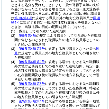
による退職手当をいう。以下同じ。)
の全部を支給しないこ
ととする処分を受けたことにより一般の退職手当等の支給
を受けなかったことがある場合における当該一般の退職手
当等に係る退職の日以前の期間
(これらの退職の日に職員又
は
第9条第4項
に規定する職員以外の地方公務員等又は
同項
第4号
に規定する特定一般地方独立行政法人等職員となった
ときは、当該退職の日前の期間)
を除く。)
をいう。
(1)
職員として引き続いた在職期間
(2)
第9条第4項
の規定により職員として引き続いた在職期
間に含むものとされた職員以外の地方公務員等としての
引き続いた在職期間
(3)
第9条第4項第1号
に規定する再び職員となった者の
同
号
に規定する職員以外の地方公務員等としての引き続い
た在職期間
(4)
第9条第4項第2号
に規定する場合における先の職員以
外の地方公務員としての引き続いた在職期間、特定一般
地方独立行政法人職員又は特定公社職員としての引き続
いた在職期間及び後の職員以外の地方公務員としての引
き続いた在職期間
(5)
第9条第4項第3号
に規定する場合における先の職員以
外の地方公務員等としての引き続いた在職期間、特定公
庫等職員としての引き続いた在職期間及び後の職員以外
の地方公務員等としての引き続いた在職期間
(6)
第9条第4項第4号
に規定する場合における特定一般地
方独立行政法人等職員としての引き続いた在職期間及び