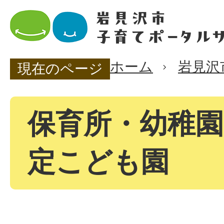
ホーム
岩見沢
現在のページ
保育所・幼稚園
定こども園