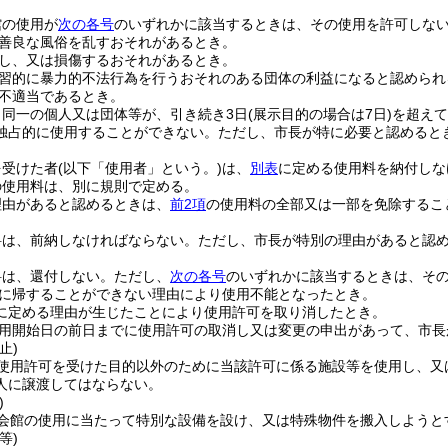
館の使用が
次の各号
のいずれかに該当するときは、その使用を許可しな
善良な風俗を乱すおそれがあるとき。
し、又は損傷するおそれがあるとき。
習的に暴力的不法行為を行うおそれのある団体の利益になると認められ
不適当であるとき。
、同一の個人又は団体等が、引き続き3日
(展示目的の場合は7日)
を超えて
独占的に使用することができない。
ただし、市長が特に必要と認めると
を受けた者
(以下「使用者」という。)
は、
別表
に定める使用料を納付しな
の使用料は、別に規則で定める。
理由があると認めるときは、
前2項
の使用料の全部又は一部を免除するこ
料は、前納しなければならない。
ただし、市長が特別の理由があると認
料は、還付しない。
ただし、
次の各号
のいずれかに該当するときは、そ
に帰することができない理由により使用不能となったとき。
に定める理由が生じたことにより使用許可を取り消したとき。
用開始日の前日までに使用許可の取消し又は変更の申出があって、市長
止)
使用許可を受けた目的以外のために当該許可に係る施設等を使用し、又
人に譲渡してはならない。
)
会館の使用に当たって特別な設備を設け、又は特殊物件を搬入しようと
等)