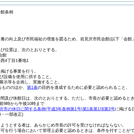
会館条例
教養の向上及び市民福祉の増進を図るため、岩見沢市民会館
(以下「会館
及び位置は、次のとおりとする。
会館
西4丁目1番地1
に掲げる事業を行う。
び設備を使用に供すること。
展示等を企画し、実施すること。
るもののほか、
第1条
の目的を達成するために必要と認められること。
時間及び休館日は、次のとおりとする。
ただし、市長が必要と認めると
前9時から午後10時まで
沢市の休日に関する条例
(平成3年条例第1号)
第1条第1項第3号
に掲げる
28・一部改正)
しようとする者は、あらかじめ市長の許可を受けなければならない。
許可を行う場合において管理上必要と認めるときは、条件を付すことが