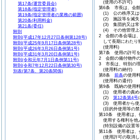
(使用の不許可)
第17条
(運営委員会)
第6条
市長は、会
第18条
(指定管理者)
(1)
公の秩序又は
第19条
(指定管理者の業務の範囲)
(2)
施設等を滅失
第20条
(利用料金)
(3)
集団的又は常
第21条
(委任)
(4)
その他管理上
附則
2
会館の各会場は
附則
(平成17年12月27日条例第128号)
して長期にわたり
附則
(平成25年9月17日条例第28号)
(使用料)
附則
(平成26年3月26日条例第1号)
第7条
使用の許可
附則
(平成31年3月20日条例第1号)
2
会館の備付物件
附則
(令和元年7月1日条例第11号)
3
市長は、特別の
附則
(令和7年12月22日条例第30号)
(使用料の納付)
別表
(第7条、第20条関係)
第8条
前条
の使用
(使用料の還付)
第9条
既納の使用
(1)
使用者の責め
(2)
第12条第4号
(3)
使用者から使
(目的外使用等の禁
第10条
使用者は、
使用する権利を他
(特別設備の設置等
第11条
使用者は、
(使用許可の取消し