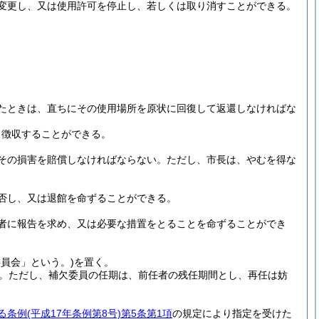
変更し、又は使用許可を停止し、若しくは取り消すことができる。
たときは、直ちにその使用場所を原状に回復して返還しなければな
ら徴収することができる。
その損害を賠償しなければならない。
ただし、市長は、やむを得な
否し、又は退館を命ずることができる。
者に報告を求め、又は必要な措置をとることを命ずることができ
委員会」という。)
を置く。
。
ただし、補欠委員の任期は、前任者の残任期間とし、再任は妨
る条例
(平成17年条例第8号)
第5条第1項
の規定により指定を受けた