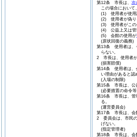
第12条
市長は、
次
この場合において
(1)
使用者が使用
(2)
使用者が偽り
(3)
使用者がこの
(4)
公益上又は管
(5)
会館の使用が
(原状回復の義務)
第13条
使用者は、
らない。
2
市長は、使用者
(損害賠償)
第14条
使用者は、
い理由があると認
(入場の制限)
第15条
市長は、公
(必要措置の命令等
第16条
市長は、管
る。
(運営委員会)
第17条
市長は、会
2
委員会は、市民の
げない。
(指定管理者)
第18条
市長は、会