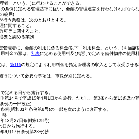
理者」という。)
に行わせることができる。
この条例に定める管理基準に従い、会館の管理運営を行わなければなら
の範囲)
が行う業務は、次のとおりとする。
理に関すること。
許可等に関すること。
必要と認める業務
定管理者に、会館の利用に係る料金
(以下「利用料金」という。)
を当該
利用料金の額は、
別表
に定める使用料及び規則で定める備付物件の使用
定は、
第1項
の規定により利用料金を指定管理者の収入として収受させる
施行について必要な事項は、市長が別に定める。
則で定める日から施行する。
規則第14号で平成15年4月1日から施行。ただし、第3条から第13条及び第
条例の一部改正)
数条例
(昭和31年条例第8号)
の一部を次のように改正する。
〕略
7年12月27日
条例第128号)
の日から施行する。
5年9月17日
条例第28号)
抄