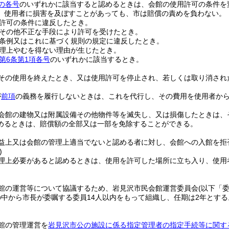
の各号
のいずれかに該当すると認めるときは、会館の使用許可の条件を
、使用者に損害を及ぼすことがあっても、市は賠償の責めを負わない。
許可の条件に違反したとき。
その他不正な手段により許可を受けたとき。
条例又はこれに基づく規則の規定に違反したとき。
理上やむを得ない理由が生じたとき。
第6条第1項各号
のいずれかに該当するとき。
その使用を終えたとき、又は使用許可を停止され、若しくは取り消され
が
前項
の義務を履行しないときは、これを代行し、その費用を使用者か
会館の建物又は附属設備その他物件等を滅失し、又は損傷したときは、
めるときは、賠償額の全部又は一部を免除することができる。
益上又は会館の管理上適当でないと認める者に対し、会館への入館を拒
)
理上必要があると認めるときは、使用を許可した場所に立ち入り、使用
館の運営等について協議するため、岩見沢市民会館運営委員会
(以下「
中から市長が委嘱する委員14人以内をもって組織し、任期は2年とする
館の管理運営を
岩見沢市公の施設に係る指定管理者の指定手続等に関す