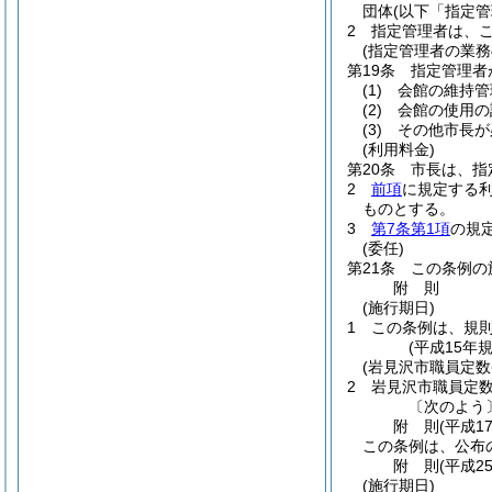
団体
(以下「指定管
2
指定管理者は、
(指定管理者の業務
第19条
指定管理者
(1)
会館の維持管
(2)
会館の使用の
(3)
その他市長が
(利用料金)
第20条
市長は、指
2
前項
に規定する
ものとする。
3
第7条第1項
の規
(委任)
第21条
この条例の
附
則
(施行期日)
1
この条例は、規
(平成15年
(岩見沢市職員定数
2
岩見沢市職員定
〔次のよう
附
則
(平成1
この条例は、公布
附
則
(平成2
(施行期日)