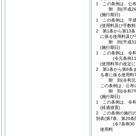
1
この条例は、公
附
則
(平成2
(施行期日)
1
この条例は、平成
(使用料及び手数料
2
第1条から第13
に係る使用料及び
附
則
(平成3
(施行期日)
1
この条例は、令和
(令元条例1
(使用料等の改定に
2
第1条から第8条
る者に係る使用料
附
則
(令和元
この条例は、公布
附
則
(令和7
(施行期日)
1
この条例は、令和
(経過措置)
2
この条例の施行
別表
(第7条、第20条
(令7条例30
使用料