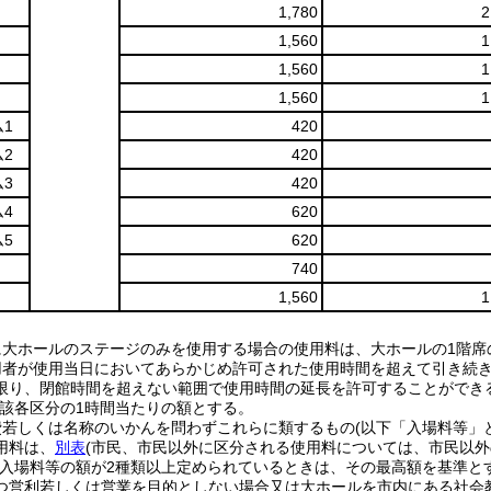
1,780
2
1,560
1
1,560
1
1,560
1
1
420
2
420
3
420
4
620
5
620
740
1,560
1
に大ホールのステージのみを使用する場合の使用料は、大ホールの1階席
用者が使用当日においてあらかじめ許可された使用時間を超えて引き続
限り、閉館時間を超えない範囲で使用時間の延長を許可することができる
当該各区分の1時間当たりの額とする。
費若しくは名称のいかんを問わずこれらに類するもの(以下「入場料等」
用料は、
別表
(市民、市民以外に区分される使用料については、市民以外
(入場料等の額が2種類以上定められているときは、その最高額を基準とす
つ営利若しくは営業を目的としない場合又は大ホールを市内にある社会