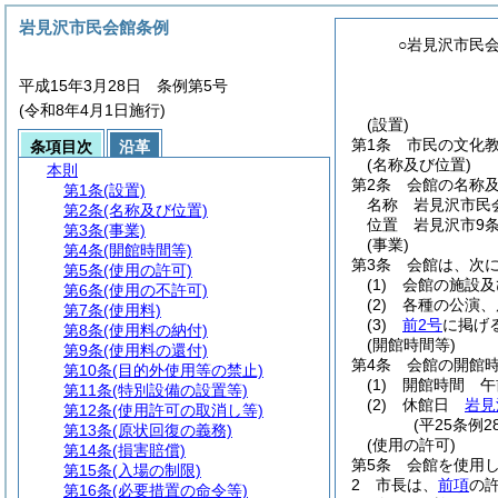
岩見沢市民会館条例
○岩見沢市民
平成15年3月28日 条例第5号
(令和8年4月1日施行)
(設置)
第1条
市民の文化
条項目次
沿革
(名称及び位置)
本則
第2条
会館の名称
第1条
(設置)
名称 岩見沢市民
第2条
(名称及び位置)
位置 岩見沢市9条
第3条
(事業)
(事業)
第4条
(開館時間等)
第3条
会館は、次
第5条
(使用の許可)
(1)
会館の施設及
第6条
(使用の不許可)
(2)
各種の公演、
第7条
(使用料)
(3)
前2号
に掲げ
第8条
(使用料の納付)
(開館時間等)
第9条
(使用料の還付)
第4条
会館の開館
第10条
(目的外使用等の禁止)
(1)
開館時間 午
第11条
(特別設備の設置等)
(2)
休館日
岩見
第12条
(使用許可の取消し等)
(平25条例
第13条
(原状回復の義務)
(使用の許可)
第14条
(損害賠償)
第5条
会館を使用
第15条
(入場の制限)
2
市長は、
前項
の
第16条
(必要措置の命令等)