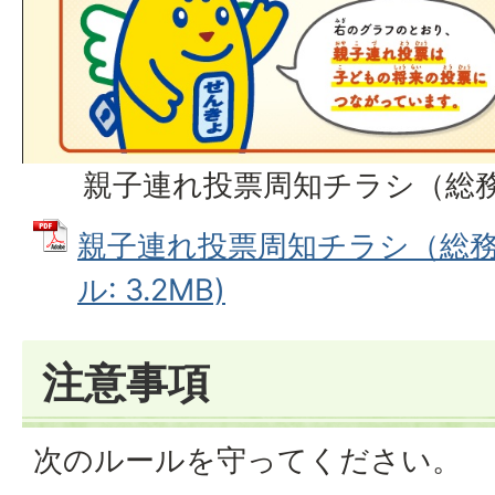
親子連れ投票周知チラシ（総
親子連れ投票周知チラシ（総務省
ル: 3.2MB)
注意事項
次のルールを守ってください。