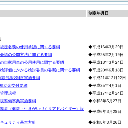
制定年月日
課
後援名義の使用承認に関する要綱
◆平成16年3月29日
会議の公開方法に関する要綱
◆平成25年2月19日
の自家用車の公用使用に関する要綱
◆平成18年3月24日
検評価にかかる検討委員の委嘱に関する要綱
◆平成20年6月18日
模特認校制度実施要綱
◆平成21年12月22日
会補助金交付要綱
◆平成25年4月1日
管理規程
◆平成17年2月24日
境整備事業実施要綱
◆令和3年5月27日
導者（健康・生きがいづくりアドバイザー）設
◆平成6年3月29日
キュリティ基本方針
◆令和8年3月26日