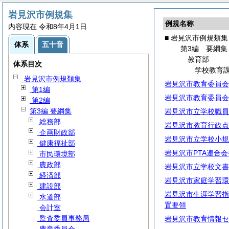
岩見沢市例規集
例規名称
内容現在 令和8年4月1日
■ 岩見沢市例規類集
体系
五十音
第3編 要綱集
教育部
体系目次
学校教育
岩見沢市例規類集
岩見沢市教育委員会
第1編
岩見沢市教育委員会
第2編
第3編 要綱集
岩見沢市立学校職員
総務部
岩見沢市教育行政点
企画財政部
岩見沢市立学校小規
健康福祉部
岩見沢市PTA連合
市民環境部
農政部
岩見沢市立学校文書
経済部
岩見沢市家庭学習環
建設部
岩見沢市生涯学習指
水道部
置要領
会計室
監査委員事務局
岩見沢市教育情報セ