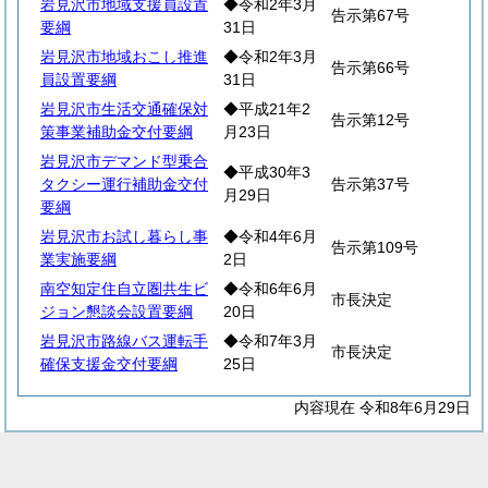
岩見沢市地域支援員設置
◆令和2年3月
告示第67号
要綱
31日
岩見沢市地域おこし推進
◆令和2年3月
告示第66号
員設置要綱
31日
岩見沢市生活交通確保対
◆平成21年2
告示第12号
策事業補助金交付要綱
月23日
岩見沢市デマンド型乗合
◆平成30年3
タクシー運行補助金交付
告示第37号
月29日
要綱
岩見沢市お試し暮らし事
◆令和4年6月
告示第109号
業実施要綱
2日
南空知定住自立圏共生ビ
◆令和6年6月
市長決定
ジョン懇談会設置要綱
20日
岩見沢市路線バス運転手
◆令和7年3月
市長決定
確保支援金交付要綱
25日
内容現在 令和8年6月29日