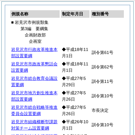
例規名称
制定年月日
種別番号
■ 岩見沢市例規類集
第3編 要綱集
企画財政部
企画室
岩見沢市行政改革推進本
◆平成18年11
訓令第61号
部設置要綱
月1日
岩見沢市市政改革懇話会
◆平成18年11
訓令第62号
設置要綱
月1日
岩見沢市総合教育会議設
◆平成27年5
訓令第11号
置要綱
月29日
岩見沢市地方創生推進本
◆平成27年5
訓令第10号
部設置要綱
月26日
岩見沢市総合戦略等推進
◆平成27年5
市長決定
委員会設置要綱
月26日
岩見沢市組織横断型課題
◆平成26年10
訓令第10号
対策チーム設置要綱
月1日