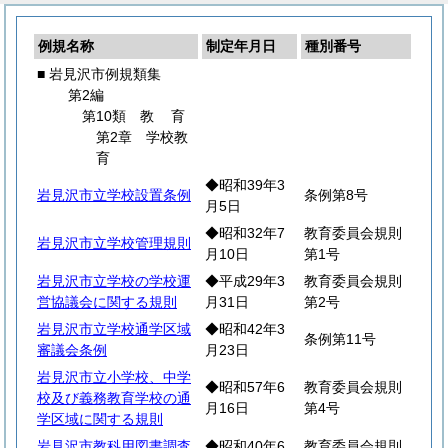
例規名称
制定年月日
種別番号
■ 岩見沢市例規類集
第2編
第10類
教
育
第2章 学校教
育
◆昭和39年3
岩見沢市立学校設置条例
条例第8号
月5日
◆昭和32年7
教育委員会規則
岩見沢市立学校管理規則
月10日
第1号
岩見沢市立学校の学校運
◆平成29年3
教育委員会規則
営協議会に関する規則
月31日
第2号
岩見沢市立学校通学区域
◆昭和42年3
条例第11号
審議会条例
月23日
岩見沢市立小学校、中学
◆昭和57年6
教育委員会規則
校及び義務教育学校の通
月16日
第4号
学区域に関する規則
岩見沢市教科用図書調査
◆昭和40年6
教育委員会規則