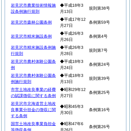
岩見沢市農業技術情報施
◆平成18年3
規則第38号
設条例施行規則
月13日
◆平成17年12
岩見沢市森林公園条例
条例第59号
月27日
◆平成26年3
岩見沢市精米施設条例
条例第4号
月26日
岩見沢市精米施設条例施
◆平成26年3
規則第7号
行規則
月28日
岩見沢市農村体験公園条
◆平成18年3
条例第24号
例
月24日
岩見沢市農村体験公園条
◆平成18年3
規則第39号
例施行規則
月13日
市営土地改良事業の経費
◆昭和29年12
条例第25号
の賦課徴収に関する条例
月27日
岩見沢市北海道営土地改
◆昭和45年3
良事業分担金の徴収に関
条例第16号
月30日
する条例
国営土地改良事業負担金
◆昭和47年6
条例第26号
等徴収条例
月26日