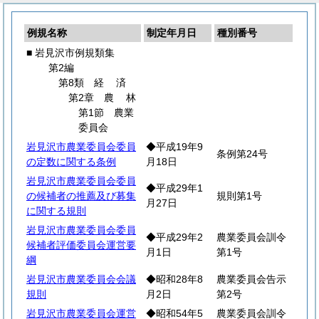
例規名称
制定年月日
種別番号
■ 岩見沢市例規類集
第2編
第8類
経
済
第2章
農
林
第1節 農業
委員会
岩見沢市農業委員会委員
◆平成19年9
条例第24号
の定数に関する条例
月18日
岩見沢市農業委員会委員
◆平成29年1
の候補者の推薦及び募集
規則第1号
月27日
に関する規則
岩見沢市農業委員会委員
◆平成29年2
農業委員会訓令
候補者評価委員会運営要
月1日
第1号
綱
岩見沢市農業委員会会議
◆昭和28年8
農業委員会告示
規則
月2日
第2号
岩見沢市農業委員会運営
◆昭和54年5
農業委員会訓令