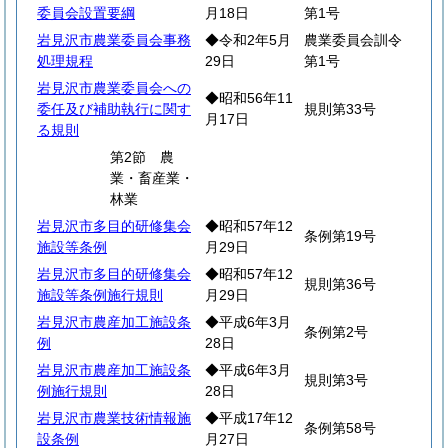
委員会設置要綱
月18日
第1号
岩見沢市農業委員会事務
◆令和2年5月
農業委員会訓令
処理規程
29日
第1号
岩見沢市農業委員会への
◆昭和56年11
委任及び補助執行に関す
規則第33号
月17日
る規則
第2節 農
業・畜産業・
林業
岩見沢市多目的研修集会
◆昭和57年12
条例第19号
施設等条例
月29日
岩見沢市多目的研修集会
◆昭和57年12
規則第36号
施設等条例施行規則
月29日
岩見沢市農産加工施設条
◆平成6年3月
条例第2号
例
28日
岩見沢市農産加工施設条
◆平成6年3月
規則第3号
例施行規則
28日
岩見沢市農業技術情報施
◆平成17年12
条例第58号
設条例
月27日