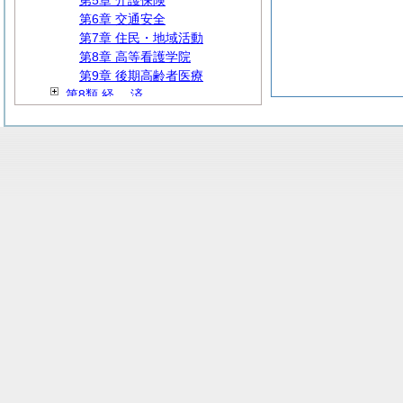
第5章 介護保険
第6章 交通安全
第7章 住民・地域活動
第8章 高等看護学院
第9章 後期高齢者医療
第8類
経
済
第9類
建
設
第10類
教
育
第11類 公営企業
第12類
防
災
第3編 要綱集