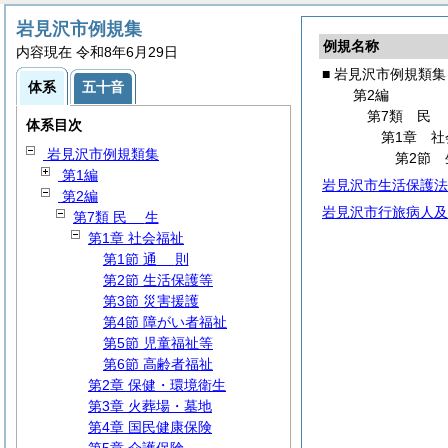
岩見沢市例規集
例規名称
内容現在 令和8年6月29日
■ 岩見沢市例規類集
体系
五十音
第2編
第7類
体系目次
第1章 社
岩見沢市例規類集
第2節
第1編
岩見沢市生活保護法
第2編
岩見沢市行旅病人及
第7類
民
生
第1章 社会福祉
第1節
通
則
第2節 生活保護等
第3節 災害援護
第4節 障がい者福祉
第5節 児童福祉等
第6節 高齢者福祉
第2章 保健・環境衛生
第3章 火葬場・墓地
第4章 国民健康保険