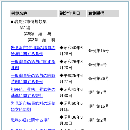
例規名称
制定年月日
種別番号
■ 岩見沢市例規類集
第1編
第5類
給
与
第2章
給
料
岩見沢市特別職の職員の
◆昭和40年6
条例第15号
給与に関する条例
月26日
一般職員の給与に関する
◆昭和26年3
条例第5号
条例
月20日
一般職員等の給与の臨時
◆平成25年6
条例第26号
特例に関する条例
月27日
初任給、昇格、昇給等の
◆昭和41年6
規則第7号
基準に関する規則
月30日
岩見沢市職員給料の調整
◆昭和60年5
規則第15号
額支給規則
月1日
◆昭和36年3
職務の級に関する規則
規則第2号
月30日