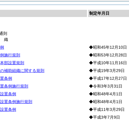
制定年月日
通則
組
織
例
◆昭和45年12月10日
例施行規則
◆昭和53年12月28日
本部設置規則
◆平成10年11月16日
の補助組織に関する規則
◆平成19年3月29日
置条例
◆平成17年12月27日
置条例施行規則
◆令和3年3月31日
設置条例
◆昭和48年4月1日
設置条例施行規則
◆昭和48年4月1日
設置条例
◆平成11年3月29日
◆平成3年7月9日