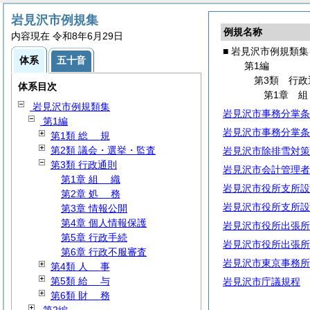
岩見沢市例規集
例規名称
内容現在 令和8年6月29日
■ 岩見沢市例規類集
体系
五十音
第1編
第3類 行政
体系目次
第1章
岩見沢市例規類集
岩見沢市事務分掌条
第1編
岩見沢市事務分掌条
第1類
総
規
第2類 議会・選挙・監査
岩見沢市除排雪対策
第3類 行政通則
岩見沢市会計管理者
第1章
組
織
岩見沢市役所支所設
第2章
処
務
岩見沢市役所支所設
第3章 情報公開
第4章 個人情報保護
岩見沢市役所出張所
第5章 行政手続
岩見沢市役所出張所
第6章 行政不服審査
岩見沢市東京事務所
第4類
人
事
第5類
給
与
岩見沢市庁議規程
第6類
財
務