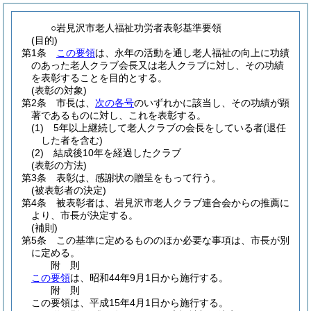
○岩見沢市老人福祉功労者表彰基準要領
(目的)
第1条
この要領
は、永年の活動を通し老人福祉の向上に功績
のあった老人クラブ会長又は老人クラブに対し、その功績
を表彰することを目的とする。
(表彰の対象)
第2条
市長は、
次の各号
のいずれかに該当し、その功績が顕
著であるものに対し、これを表彰する。
(1)
5年以上継続して老人クラブの会長をしている者
(退任
した者を含む)
(2)
結成後10年を経過したクラブ
(表彰の方法)
第3条
表彰は、感謝状の贈呈をもって行う。
(被表彰者の決定)
第4条
被表彰者は、岩見沢市老人クラブ連合会からの推薦に
より、市長が決定する。
(補則)
第5条
この基準に定めるもののほか必要な事項は、市長が別
に定める。
附
則
この要領
は、昭和44年9月1日から施行する。
附
則
この要領は、平成15年4月1日から施行する。